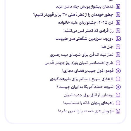
کدهای پیشواز پویش چله دعای عهد
چطور خودمان را از نظر ذهنی ۳۸ برابر قوی‌تر کنیم؟
کن ۲۰۲۵؛ جشنواره‌ای علیه خانواده
راز افرادی که کمتر ضرر می‌کنند!
دورود، سرزمین شگفتی‌های طبیعت
جان فدا
نماز لیله الدفن برای شهدای بیت رهبری
طرح اختصاصی تبیان ویژه روز جهانی قدس
فومو؛ غول جیب‌بر فضای مجازی!
۵ غذای سریع و سالم برای طبیعت‌گردی
نتیجه حمله آمریکا به ایران چیست؟
رونمایی از اتاق برق جدید تبیان
زهرهای پنهان خانه را بشناسید!
قهرمان‌های خسته یا والدین مفید!