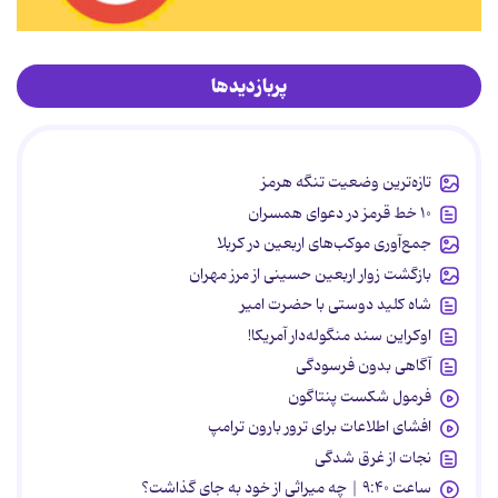
پربازدیدها
تازه‌ترین وضعیت تنگه هرمز
۱۰ خط قرمز در دعوای همسران
جمع‌آوری موکب‌های اربعین در کربلا
بازگشت زوار اربعین حسینی از مرز مهران
شاه کلید دوستی با حضرت امیر
اوکراین سند منگوله‌دار آمریکا!
آگاهی بدون فرسودگی
فرمول شکست پنتاگون
افشای اطلاعات برای ترور بارون ترامپ
نجات از غرق شدگی
ساعت ۹:۴۰ | چه میراثی از خود به جای گذاشت؟