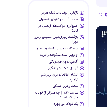
تازه‌ترین وضعیت تنگه هرمز
۱۰ خط قرمز در دعوای همسران
جمع‌آوری موکب‌های اربعین در
کربلا
بازگشت زوار اربعین حسینی از مرز
مهران
شاه کلید دوستی با حضرت امیر
اوکراین سند منگوله‌دار آمریکا!
آگاهی بدون فرسودگی
فرمول شکست پنتاگون
افشای اطلاعات برای ترور بارون
ترامپ
نجات از غرق شدگی
ساعت ۹:۴۰ | چه میراثی از خود به
جای گذاشت؟
یک کودک دو چهره!