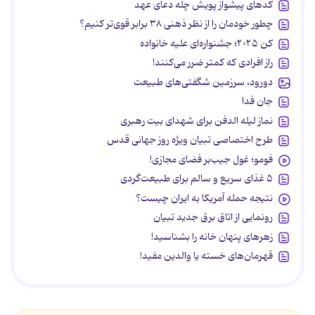
کدهای پیشواز پویش چله دعای عهد
چطور خودمان را از نظر ذهنی ۳۸ برابر قوی‌تر کنیم؟
کن ۲۰۲۵؛ جشنواره‌ای علیه خانواده
راز افرادی که کمتر ضرر می‌کنند!
دورود، سرزمین شگفتی‌های طبیعت
جان فدا
نماز لیله الدفن برای شهدای بیت رهبری
طرح اختصاصی تبیان ویژه روز جهانی قدس
فومو؛ غول جیب‌بر فضای مجازی!
۵ غذای سریع و سالم برای طبیعت‌گردی
نتیجه حمله آمریکا به ایران چیست؟
رونمایی از اتاق برق جدید تبیان
زهرهای پنهان خانه را بشناسید!
قهرمان‌های خسته یا والدین مفید!