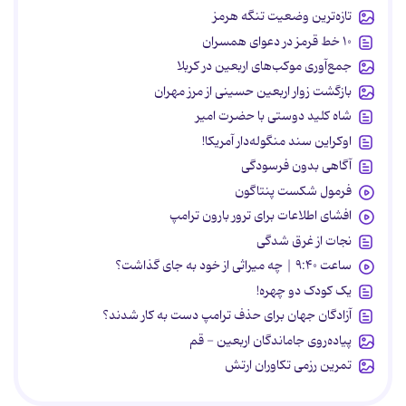
تازه‌ترین وضعیت تنگه هرمز
۱۰ خط قرمز در دعوای همسران
جمع‌آوری موکب‌های اربعین در کربلا
بازگشت زوار اربعین حسینی از مرز مهران
شاه کلید دوستی با حضرت امیر
اوکراین سند منگوله‌دار آمریکا!
آگاهی بدون فرسودگی
فرمول شکست پنتاگون
افشای اطلاعات برای ترور بارون ترامپ
نجات از غرق شدگی
ساعت ۹:۴۰ | چه میراثی از خود به جای گذاشت؟
یک کودک دو چهره!
آزادگان جهان برای حذف ترامپ دست به کار شدند؟
پیاده‌روی جاماندگان اربعین - قم
تمرین رزمی تکاوران ارتش