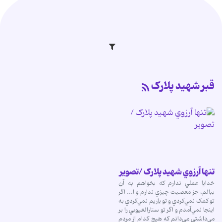
قبر شهيد پلارک
تنها آرزوي شهيد پلارک /تصوير
خدايا عملي ندارم که بخواهم به آن
ببالم، جز معصيت چيزي ندارم و ا... اگر
تو کمک نمي‌کردي و تو ياريم نمي‌کردي به
اينجا نمي‌آمدم و اگر تو ستارالعيوبي را بر
مي‌داشتي مي‌دانم که هيچ کدام از مردم