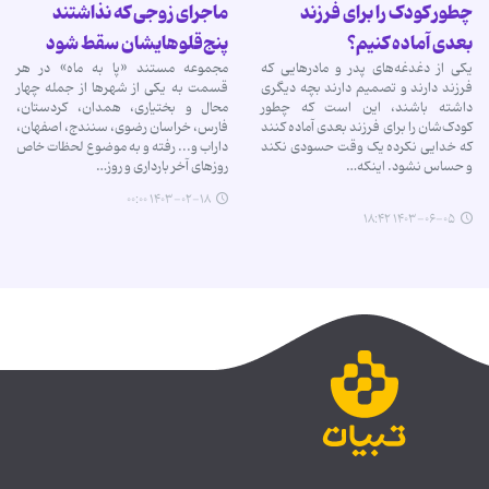
چطور کودک را برای فرزند
ماجرای زوجی که نذاشتند
بعدی آماده کنیم؟
پنج‌قلوهایشان سقط شود
یکی از دغدغه‌های پدر و مادرهایی که
مجموعه مستند «پا به ماه» در هر
فرزند دارند و تصمیم دارند بچه دیگری
قسمت به یکی از شهرها از جمله چهار
داشته باشند، این است که چطور
محال و بختیاری، همدان، کردستان،
کودک‌شان را برای فرزند بعدی آماده کنند
فارس، خراسان رضوی، سنندج، اصفهان،
که خدایی نکرده یک وقت حسودی نکند
داراب و... رفته و به موضوع لحظات خاص
و حساس نشود. اینکه…
روزهای آخر بارداری و روز…
۱۴۰۳-۰۲-۱۸ ۰۰:۰۰
۱۴۰۳-۰۶-۰۵ ۱۸:۴۲