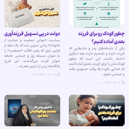
چطور کودک رو برای فرزند
دولت در پی تسهیل فرزندآوری
سیاست «جوانی جمعیت و حمایت از
بعدی آماده کنیم؟
خانواده» زمانی تدوین شد که یک دهه از
یکی از دغدغه‌های پدر و مادرهایی که
اولین باری که رهبر انقلاب «جمعیت» را
فرزند دارند و تصمیم دارند بچه دیگری
به عنوان مسئله روز و حساس جامعه
داشته باشند، این است که چطور
عنوان کردند می‌گذشت. این طرح
کودک‌شان را برای فرزند بعدی آماده کنند
بلافاصله پس از تدوین هم به…
که خدایی نکرده یک وقت حسودی نکند
و حساس نشود.
۱۴۰۳-۰۶-۰۸ ۱۹:۰۸
۱۴۰۳-۰۶-۱۰ ۰۰:۰۰