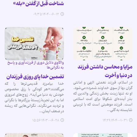
شناخت قبل از گفتن «بله»
۱۴۰۴-۰۶-۱۲ ۰۹:۳۵
واکاوی دلایل دوری از فرزندآوری و پاسخ
مزایا و محاسن داشتن فرزند
به نگرانی‌ها
در دنیا و آخرت
تضمین خدا پای روزی فرزندان
در اسلام، فرزند نعمتی الهی و امانتی
خدا بیامرزد قدیمی‌ترها را که
گران بها از سوی خداوند شمرده می‌شود.
می‌گفتند:«هر کودکی با رزق مخصوص
او نه تنها زینت بخش زندگی والدین که
خودش به دنیا می‌آید». زوج‌های امروزی
بذر آینده‌ای شکوفا برای امت اسلامی
اما به این تجربۀ زیستۀ بزرگترها با نگرانی
است. فرزند موهبتی است که با تربیتی
و تردید می‌نگرند. نگرانی‌هایی که ریشه
شایسته به گلی…
در ضعف ایمان…
۱۴۰۳-۰۶-۲۸ ۱۵:۵۶
۱۴۰۴-۰۱-۳۱ ۱۴:۲۹