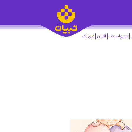
دین‌واندیشه
آقایان
نیوزیک