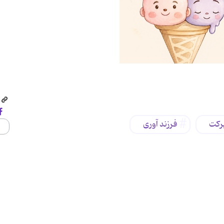
رکت
فرزند آوری