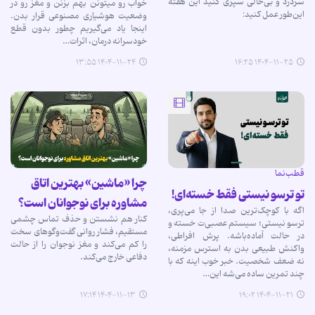
سردرد و بی‌حالی سپری کنید این هفته
خواب رو میتونن بهم بزنن و مغز رو در
این‌طور عمل کنید:
وضعیت هوشیاری مصنوعی قرار بدن.
اینجا یاد می‌گیریم چطور بدون قطع
خودسرانه درمان، اثرات…
۱۴۰۴-۱۱-۲۴ ۱۳:۵۵
۱۴۰۴-۱۱-۲۵ ۱۶:۲۵
قطب‌نما
چرا «ماشین» بهترین اتاق
تو ترسو نیستی فقط خسته‌ای!
مشاوره برای نوجوانان است؟
اگه با کوچک‌ترین صدا از جا می‌پری،
کنار هم نشستن و حذف تماس چشمی
ترسو نیستی؛ سیستم عصبی‌ت خسته و
مستقیم، فشار روانی گفت‌وگوهای سخت
در حالت آماده‌باشه. پرش افراطی،
را کم می‌کند و مغز نوجوان را از حالت
واکنش طبیعی بدن به استرس مزمنه،
دفاعی خارج می‌کند.
نه ضعف شخصیت. خبر خوب اینه که با
چند تمرین ساده می‌شه این…
۱۴۰۴-۱۱-۱۳ ۱۷:۱۴
۱۴۰۴-۱۱-۲۱ ۱۹:۰۲