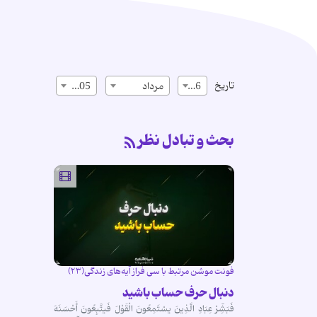
تاریخ
16
مرداد
1405
بحث و تبادل نظر
فونت موشن مرتبط با سی فراز آیه‌های زندگی(۲۳)
دنبال حرف حساب باشید
فَبَشِّرْ عِبَادِ الَّذِینَ یسْتَمِعُونَ الْقَوْلَ فَیتَّبِعُونَ أَحْسَنَهَ