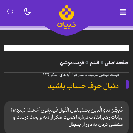
صفحه اصلی
فیلم
فونت موشن
فونت موشن مرتبط با سی فراز آیه‌های زندگی(۲۳)
دنبال حرف حساب باشید
فَبَشِّرْ عِبَادِ الَّذِینَ یسْتَمِعُونَ الْقَوْلَ فَیتَّبِعُونَ أَحْسَنَهَ (زمر:۱۸)
بیانات رهبرانقلاب درباره اهمیت تفکر آزادنه و بحث درست و
منطقی کردن به دور از جنجال