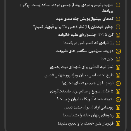
شهید رئیسی، مردی بود از جنس مردم، ساده‌زیست، پرکار و
بی‌ادعا.
کدهای پیشواز پویش چله دعای عهد
چطور خودمان را از نظر ذهنی ۳۸ برابر قوی‌تر کنیم؟
کن ۲۰۲۵؛ جشنواره‌ای علیه خانواده
راز افرادی که کمتر ضرر می‌کنند!
دورود، سرزمین شگفتی‌های طبیعت
جان فدا
نماز لیله الدفن برای شهدای بیت رهبری
طرح اختصاصی تبیان ویژه روز جهانی قدس
فومو؛ غول جیب‌بر فضای مجازی!
۵ غذای سریع و سالم برای طبیعت‌گردی
نتیجه حمله آمریکا به ایران چیست؟
رونمایی از اتاق برق جدید تبیان
زهرهای پنهان خانه را بشناسید!
قهرمان‌های خسته یا والدین مفید!