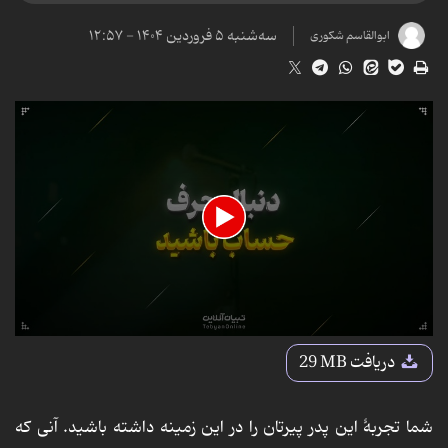
سه‌شنبه ۵ فروردین ۱۴۰۴ - ۱۲:۵۷
ابوالقاسم شکوری
0
seconds
دریافت
29 MB
of
56
seconds
شما تجربۀ این پدر پیرتان را در این زمینه داشته باشید. آنی که