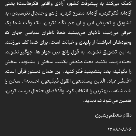
کمک می‌کند به پیشرفت کشور، آزادی واقعیِ فکرهاست؛ یعنی
آزادانه فکر کردن، آزادانه مطرح کردن، از هو و جنجال نترسیدن، به
تشویق و تحریض این و آن هم نگاه نکردن. یک وقت شما یک
حرفی می‌زنید، ناگهان می‌بینید همۀ ناظران سیاسی جهان که
وجودشان انباشتۀ از پلیدی و خباثت است، برای شما کف می‌زنند.
به این تشویق نشوید. به قول رائج بین جوان‌ها، جوگیر نشوید.
بحث درست بکنید، بحث منطقی بکنید. سخنی را بشنوید، سخنی
را بگوئید؛ بعد بنشینید فکر کنید. این همان دستور قرآن است.
«فبشّر عباد. الّذین یستمعون القول فیتّبعون احسنه». سخن را
باید شنفت، بهترین را انتخاب کرد. والّا فضای جنجال درست کردن،
همین می‌شود که دیدید.
مقام معظم رهبری
۱۳۸۸/۰۸/۰۶