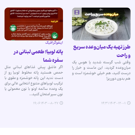
اینفوگرافیک
طرز تهیه یک میان‌وعده سریع
پاته لوبیا؛ طعمی لبنانی در
و راحت
سفره شما
وقتی شب گرسنه شدید یا هوس یک
اگر عاشق پیش غذاهای لبنانی مثل
میان‌وعده کردید، این ماست و خیار را
حمص هستید پاته مخلوط لوبیا رو از
درست کنید، هم خیلی خوشمزه است و
دست ندید این پاته خوشمزه و مقوی با
هم بدون دورریز!
ترکیب لوبیاهای متنوع انتخابی عالی برای
یک وعده سالمه اونو با نون معمولی یا
نون سیر امتحان کنید…
۱۴۰۳-۰۸-۲۷ ۱۹:۰۶
۱۴۰۳-۱۲-۰۱ ۱۴:۳۱