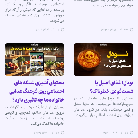
اجتماعی، به‌ویژه اینستاگرام و تیک‌تاک،
جواهری از مواد مغذی است.
پر شده از غذاهایی که بیش از آن‌که برای
خوردن باشند، برای دیده‌شدن ساخته
می‌شوند.
۱۴۰۴-۰۶-۰۷ ۱۰:۰۴
۱۴۰۵-۰۳-۲۳ ۱۷:۳۲
نودل؛ غذای اصیل یا
محتوای آشپزی شبکه‌های
فست‌فودی خطرناک؟
اجتماعی روی فرهنگ غذایی
بسیاری از نودل‌های آماده‌ای که در
خانواده‌ها چه تاثیری دارد؟
سوپرمارکت‌ها می‌بینیم، نه تنها نودل
بسیاری از اینفلوئنسرها و بلاگرها، به
واقعی نیستند، بلکه در گروه غذاهای
ترویج غذاهای سالم، کم‌چرب و گیاهی
فوق‌فرآوری‌شده و ناسالم قرار می‌گیرند.
پرداخته‌اند که به بهبود سلامت
خانواده‌ها کمک می‌کند.
۱۴۰۳-۱۲-۲۷ ۲۰:۰۹
۱۴۰۴-۰۲-۲۲ ۰۹:۳۰