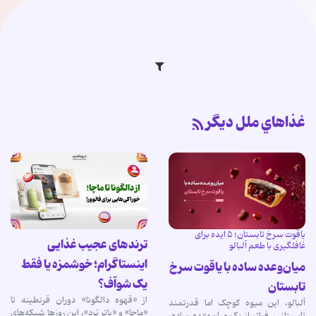
غذاهاي ملل ديگر
یاقوت‌ سرخ تابستان؛ ۵ ایده برای
ترندهای عجیب غذایی
غافلگیری با طعم آلبالو
اینستاگرام؛ خوشمزه یا فقط
میان‌وعده ساده با یاقوت‌ سرخ
یک شوآف؟
تابستان
از «قهوه دالگونا» دوران قرنطینه تا
آلبالو، این میوه کوچک اما قدرتمند
«ماچا» و «باتر بُرد»، این روزها شبکه‌های
تابستانی، فراتر از یک میان‌وعده ساده،