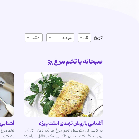
تاریخ
16
مرداد
1405
صبحانه با تخم مرغ
آشنایی با روش تهیه‌ی املت ویژه
آشنایی 
در کاسه ای متوسط، تخم مرغ ها (به دمای اتاق) را
تخم مرغ ها
بزنید تا کف کنند. به آن ها کمی نمک و فلفل سیاه زده
بشکنید.