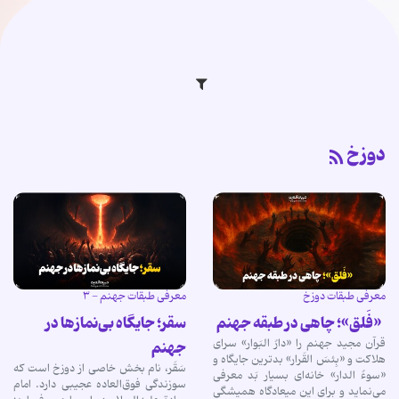
دوزخ
معرفی طبقات دوزخ
معرفی طبقات جهنم - ۳
«فَلق»؛ چاهی در طبقه‌ جهنم
سقر؛ جایگاه بی‌نمازها در
قرآن مجید جهنم را «دارُ البَوار» سرای
جهنم
هلاکت و «بِئسَ القَرار» بدترین جایگاه و
سَقَر، نام بخش خاصی از دوزخ است که
«سوءُ الدار» خانه‌ای بسیار بَد معرفی
سوزندگی فوق‌العاده عجیبی دارد. امام
می‌نماید و برای این میعادگاه همیشگی