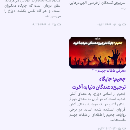
صادق علیه‌السلام در این باره می‌فرماید:
سرپیچی کنندگان از فرامین الهی درهایی
سقر، دره‌ای است که جایگاه متکبران
را…
است، و هر گاه نفس بکشد دوزخ را
می‌سوزاند.
۱۴۰۴-۰۱-۲۵ ۰۹:۳۶
۱۴۰۴-۰۶-۰۵ ۰۹:۳۱
معرفی طبقات جهنم - ۲
جحیم؛ جایگاه
ترجیح‌دهندگان دنیا به آخرت
جَحیم از اسامی دوزخ، به معنای آتش
شدید است که در قرآن به معنای دوزخ
به‌کار رفته و در یک مورد به معنای آتش
فراوان استفاده شده است. در برخی
روایات، جحیم را طبقه‌ای از طبقات جهنم
دانسته‌اند.
۱۴۰۳-۱۲-۱۵ ۱۰:۱۷