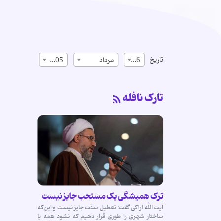
تاریخ
16
مرداد
1405
تارک نافله
ترک همیشگی یک مستحب جایز نیست
آیت الله اراکی گفت: تعطیل سنّت جایز نیست و این‌که
ساختار شهری را طوری قرار دهیم که نشود همه یا