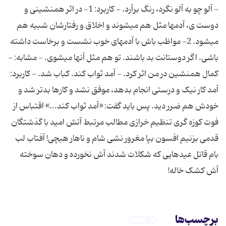
- آلو چو به آلو نگرد، رنگ برآرد. - کاربرد: 1- در اثر همنشینی و
دوست ی، آدم‏ها مثل هم می‏شوند و اخلاق و رفتارشان شبیه هم
می‏شود. 2- مواظب باش با آدم‏های خوب نشست و برخاست داشته
باشی. اگر دوستانت بد باشند. تو هم مثل آنها می‏شوی. - مشابه: -
کمال همنشین در من اثر کرد. - آمد ثواب کند. کباب شد. - کاربرد:
آمد کار نیک و درستی انجام بدهد، موفق نشد و کارها بدتر شد و
خودش هم ضرر دید. پس باید گفت: «آمد ثواب کند...» اقتباس از
فوت کوزه گری تنظیم خرازی مطالب مرتبط آتش امید با گذشتگان
قدمی بزنیم افسون بپا مغرور نشی شام و ناهار هیچی! آفتاب لب
بام قاتل عیدهایی که شکلات شدند آش نخورده و دهان سوخته
آش کشک خاله!
برچسب‌ها