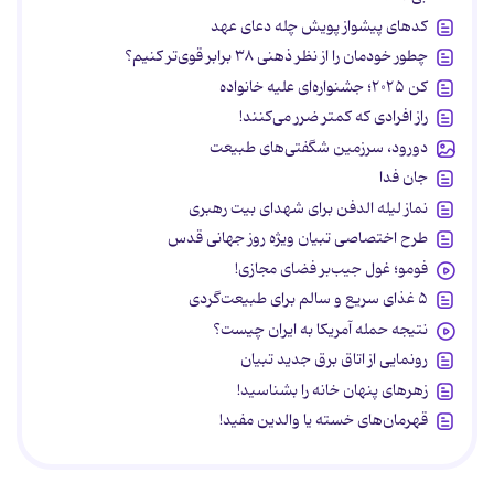
کدهای پیشواز پویش چله دعای عهد
چطور خودمان را از نظر ذهنی ۳۸ برابر قوی‌تر کنیم؟
کن ۲۰۲۵؛ جشنواره‌ای علیه خانواده
راز افرادی که کمتر ضرر می‌کنند!
دورود، سرزمین شگفتی‌های طبیعت
جان فدا
نماز لیله الدفن برای شهدای بیت رهبری
طرح اختصاصی تبیان ویژه روز جهانی قدس
فومو؛ غول جیب‌بر فضای مجازی!
۵ غذای سریع و سالم برای طبیعت‌گردی
نتیجه حمله آمریکا به ایران چیست؟
رونمایی از اتاق برق جدید تبیان
زهرهای پنهان خانه را بشناسید!
قهرمان‌های خسته یا والدین مفید!