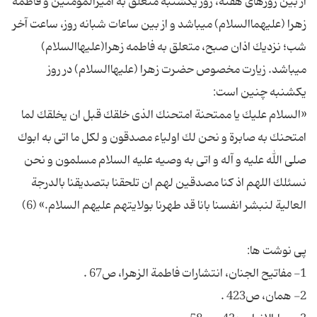
از بین روزهاى هفته، روز یكشنبه متعلق به امیرالمؤمنین و فاطمه
زهرا (علیهماالسلام) مى‏باشد و از بین ساعات شبانه روز، ساعت آخر
شب؛ نزدیك اذان صبح، متعلق به فاطمه زهرا(علیهاالسلام)
مى‏باشد. زیارت مخصوص حضرت زهرا (علیهاالسلام) در روز
«السلام علیك یا ممتحنة امتحنك الذى خلقك قبل ان یخلقك لما
امتحنك به صابرة و نحن لك اولیاء مصدقون و لكل ما اتى به ابوك
صلى الله علیه و آله و اتى به وصیه علیه السلام مسلمون و نحن
نسئلك اللهم اذ كنا مصدقین لهم ان تلحقنا بتصدیقنا بالدرجة