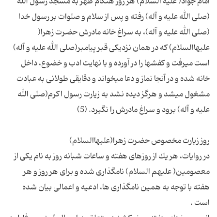
امام جواد( علیه السلام) هر روز هنگام ظهر به مسجد رسول الله
(صلى الله علیه و آله) رفته و پس از سلام و صلوات بر رسول خدا
(صلى الله علیه و آله)، به سراغ خانه مادرش حضرت زهرا(
علیهاالسلام) كه در همان نزدیكى قبر پیامبر(صلى الله علیه و آله)
است مى‏رفت و كفشها را در آورده و با نهایت ادب و خضوع، داخل
خانه شده و در آنجا نماز و دعا مى‏خواند و دقایقى طولانى به عبادت
مشغول مى‏شد و هرگز دیده نشد به زیارت رسول اکرم(صلى الله
در روایات، هر یك از روزهاى هفته و ساعات شبانه روز به نام یكى از
معصومین( علیهم السلام) نامگذارى شده و براى هر روز و هر
هفته با توجه به همین نامگذاری ها، ادعیه و اعمالى بیان شده