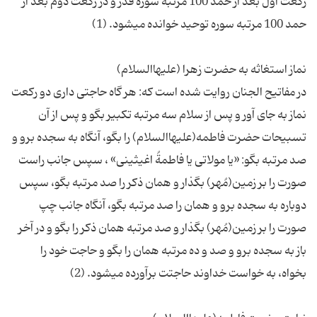
ركعت اول بعد از حمد 100 مرتبه سوره قدر و در ركعت دوم بعد از
در مفاتیح الجنان روایت ‏شده است كه: هر گاه حاجتى دارى دو ركعت
نماز به جاى آور و پس از سلام سه مرتبه تكبیر بگو و پس از آن
تسبیحات حضرت فاطمه(علیهاالسلام) را بگو، آنگاه به سجده برو و
صد مرتبه بگو: «یا مولاتى یا فاطمةُ اغیثینى‏» ، سپس جانب راست
صورت را بر زمین(مُهر) بگذار و همان ذكر را صد مرتبه بگو، سپس
دوباره به سجده برو و همان را صد مرتبه بگو، آنگاه جانب چپ
صورت را بر زمین(مُهر) بگذار و صد مرتبه همان ذكر را بگو و در آخر
باز به سجده برو و صد و ده مرتبه همان را بگو و حاجت ‏خود را