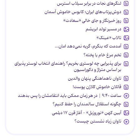
لنگرهای نجات در برابر سیلاب استرس
دوش‌پرتاب‌های ایران؛ کابوس خاموش آسمان
روز خبرنگار و جای خالی «سعادت»
در مسیر تولد ابریشم
تالاب «عینک»
آمدمت که بنگرم، گریه نمی‌دهد امان...
تخم مرغ خام یا پخته؟
برای پذیرایی چه لوستری بخریم؟ راهنمای انتخاب لوستر پذیرای
بر اساس متراژ و دکوراسیون
تاوان ناهماهنگی پنهان والدین
قاتلان خاموش کلاژن پوست!
ساعت ۹:۴۰ | در هر زمان ممکن باید انتقامشان را پس بدهند
چگونه استقلال سالمندان را حفظ کنیم؟
آیین کهن «نوروزبل» - آغاز قرن ۱۷ دیلمی
تاوان زیاد نشستن چیست؟