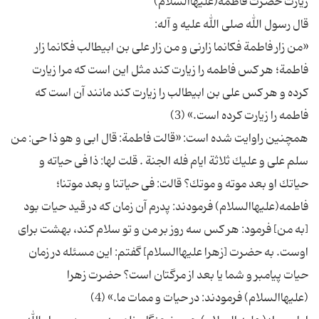
«من زار فاطمة فكانما زارنى و من زار على بن ابیطالب فكانما زار
فاطمة؛ هر كس فاطمه را زیارت كند مثل این است كه مرا زیارت
كرده و هر كس على بن ابیطالب را زیارت كند مانند آن است كه
همچنین راوایت شده است: «قالت فاطمة: قال ابى و هو ذا حى: من
سلم على و علیك ثلاثة ایام فله الجنة . قلت لها: ذا فى حیاته و
حیاتك او بعد موته و موتك؟ قالت: فى حیاتنا و بعد موتنا؛
فاطمه(علیهاالسلام) فرمودند: پدرم آن زمان كه در قید حیات بود
[به من] فرمود: هر كس سه روز بر من و تو سلام كند، بهشت ‏براى
اوست. به حضرت [زهرا علیهاالسلام] گفتم: این مسئله در زمان
حیات پیامبر و شما یا بعد از مرگتان است؟ حضرت زهرا