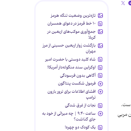
تازه‌ترین وضعیت تنگه هرمز
۱۰ خط قرمز در دعوای همسران
جمع‌آوری موکب‌های اربعین در
کربلا
بازگشت زوار اربعین حسینی از مرز
مهران
شاه کلید دوستی با حضرت امیر
اوکراین سند منگوله‌دار آمریکا!
آگاهی بدون فرسودگی
فرمول شکست پنتاگون
افشای اطلاعات برای ترور بارون
ترامپ
ست.
نجات از غرق شدگی
ساعت ۹:۴۰ | چه میراثی از خود به
ن مربی
جای گذاشت؟
یک کودک دو چهره!