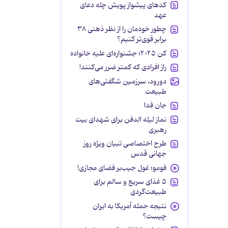
کدهای پیشواز پویش چله دعای
عهد
چطور خودمان را از نظر ذهنی ۳۸
برابر قوی‌تر کنیم؟
کن ۲۰۲۵؛ جشنواره‌ای علیه خانواده
راز افرادی که کمتر ضرر می‌کنند!
دورود، سرزمین شگفتی‌های
طبیعت
جان فدا
نماز لیله الدفن برای شهدای بیت
رهبری
طرح اختصاصی تبیان ویژه روز
جهانی قدس
فومو؛ غول جیب‌بر فضای مجازی!
۵ غذای سریع و سالم برای
طبیعت‌گردی
نتیجه حمله آمریکا به ایران
چیست؟