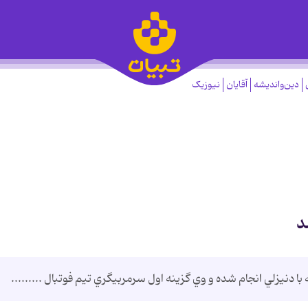
دین‌واندیشه
آقایان
نیوزیک
د
 دنيزلي انجام شده و وي گزينه اول سرمربيگري تيم فوتبال .........