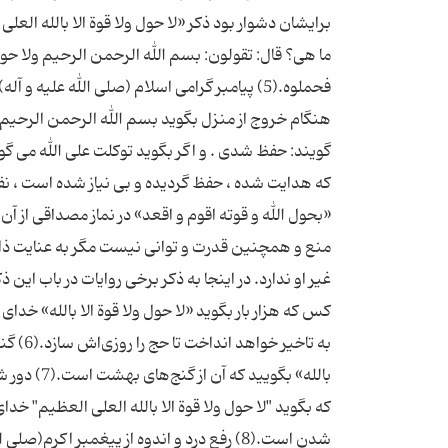
برایشان دشوار بود ذكر «لا حول ولا قوة الا بالله العلى
ما هی؟ قال: تقولون: بسم الله الرحمن الرحیم ولا حول 
فحملوه.(5) پیامبر گرامى اسلام (صلی الله علیه 
هنگام خروج از منزل بگوید بسم الله الرحمن الرحیم دو
گویند: حفظ شدى . و اگر بگوید توكلت على الله مى گو
كه هدایت شده ، حفظ گردیده و بى نیاز شده است ، ن
«بحول الله و قوته اقوم و اقعد» در نماز مصداقى از آن 
منع و همچنین قدرت و توانى نیست مگر به عنایت ذات 
غیر او ندارد. در اینجا به ذكر برخی روایات در باب این
كس كه هزار بار بگوید «لا حول ولا قوة الا بالله» خدا
به تاخ
بالله» بگو
كه بگوید "لا حول ولا قوة الا بالله العلى العظیم" خداى
شدن است.(8) رفع درد و اندوه از پیغمبر اكرم