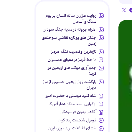
روایت هزاران ساله انسان بر بوم
سنگ و آسمان
اهرام مِروئه در سایه جنگ سودان
جنگل‌های یونان؛ نقاشیِ سوخته‌ی
زمین
تازه‌ترین وضعیت تنگه هرمز
۱۰ خط قرمز در دعوای همسران
جمع‌آوری موکب‌های اربعین در
کربلا
بازگشت زوار اربعین حسینی از مرز
مهران
شاه کلید دوستی با حضرت امیر
اوکراین سند منگوله‌دار آمریکا!
آگاهی بدون فرسودگی
فرمول شکست پنتاگون
افشای اطلاعات برای ترور بارون