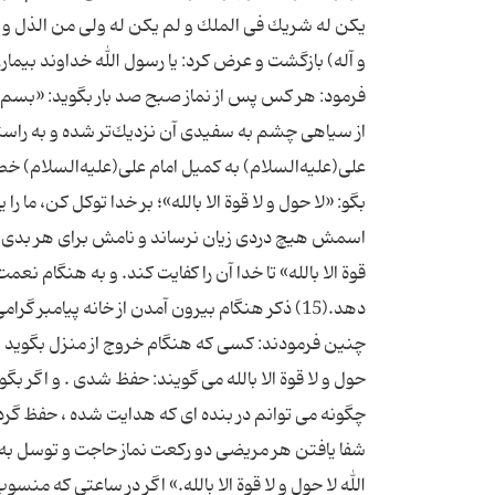
یكن له شریك فى الملك و لم یكن له ولى من الذل و كب
فرمود: هر كس پس از نماز صبح صد بار بگوید: «بسم الل
على(علیه‌السلام) به كمیل امام على(علیه‌السلام) خطاب
بگو: «لا حول و لا قوة الا بالله»؛ بر خدا توكل كن، ما را
اسمش هیچ دردى زیان نرساند و نامش براى هر بدى و د
قوة الا بالله» تا خدا آن را كفایت كند. و به هنگام ن
دهد.(15) ذكر هنگام بیرون آمدن از خانه پیامبر گر
چنین فرمودند: كسى كه هنگام خروج از منزل بگوید بس
حول و لا قوة الا بالله مى گویند: حفظ شدى . و اگر بگ
الله لا حول و لا قوة الا بالله.» اگر در ساعتى كه من