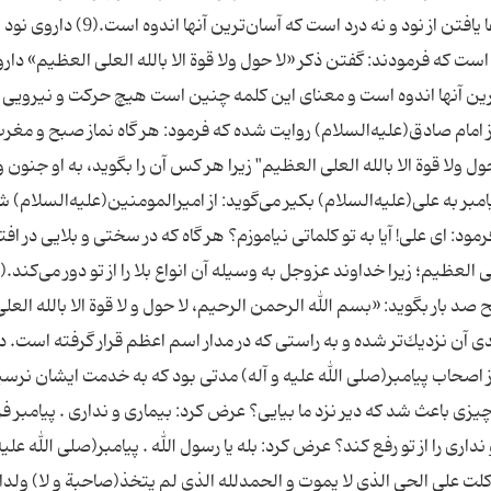
العظیم" گنجى از گنج‌هاى بهشت است و آن باعث شفا یافتن از نود و نه درد است كه آسان‌ترین آنها 
ست كه فرمودند: گفتن ذكر «لا حول ولا قوة الا بالله العلى العظیم» دار
ترین آنها اندوه است و معناى این كلمه چنین است هیچ حركت و نیرویى 
یامد.(10) رفع شدن بلایا از امام صادق(علیه‌السلام) روایت شده كه فرمود: هر گاه نماز صبح و مغر
ل ولا قوة الا بالله العلى العظیم" زیرا هر كس آن را بگوید، به او جنون 
نوع از انواع بلایا نرسد.(11) توصیه پیامبر به على(علیه‌السلام) بكیر مى‌گوید: از امیرالمومنین(علیه‌السلا
ود: اى على! آیا به تو كلماتى نیاموزم؟ هر گاه كه در سختى و بلایى در افت
د بار بگوید: «بسم الله الرحمن الرحیم، لا حول و لا قوة الا بالله العلى
آن نزدیك‌تر شده و به راستى كه در مدار اسم اعظم قرار گرفته است. د
 اصحاب پیامبر(صلی الله علیه و آله) مدتی بود كه به خدمت ایشان نرسی
چیزى باعث شد كه دیر نزد ما بیایی؟ عرض كرد: بیمارى و ندارى . پیامبر فر
دارى را از تو رفع كند؟ عرض كرد: بله یا رسول الله . پیامبر(صلی الله علیه
توكلت على الحى الذى لا یموت و الحمدلله الذى لم یتخذ(صاحبة و لا) ولدا 