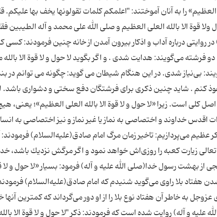
 العظیم» را به آنان آموختند: "اعلمكم كلمات تقولونها یخف بها علیكم. قال
ولا قوة الا بالله العلی العظیم و صلى الله على محمد و آله الطیبین فقا
و آله) در روایتى درباره آداب و اذكار بیرون آمدن از خانه چنین فرمودند: كسى ك
 فرشته مى‌گویند: هدایت شدى . و اگر بگوید لا حول و لا قوة الا بالله 
یند: بى‌نیاز شدى. در این هنگام شیطان مى گوید: چگونه مى توانم در بند
فوذ كنم . شاید چنین ذكرى براى فرشتگان دفع سختی و دشواری باشد. 
اصل كلى است. زیرا «لا حول و لا قوة الا بالله العلى العظیم»؛ یعنى، هیچ
اقدس خداوند و اختصاصى به نماز یا غیر نماز و نیز اختصاصى به انسا
 ذكر عظیم می‌پردازیم: تاخیر زمان مرگ امام صادق(علیه‌السلام) فرمودند: 
ى تعالى زیارت كعبه را روزى‌اش خواهد نمود و اگر مرگش نزدیك باشد، خدا 
یر خواهد انداخت تا حج را روزى‌اش سازد.(6) گنجى از بهشت رسول خدا(صلی الله علیه و آله) فرمود: بسیار «لا حول و لا
یید كه آن از گنج‌هاى بهشت است.(7) دور شدن هفتاد بلا راوى مى‌گوید شنیدم كه امام صادق(علیه‌السلام) فر
 عزوجل به خاطر آن هفتاد نوع بلا را از او دور مى‌گرداند كه كمترین آنها خ
(صلی الله علیه و آله) روایت شده است كه فرمودند: ذكر "لا حول و لا قوة الا بالل