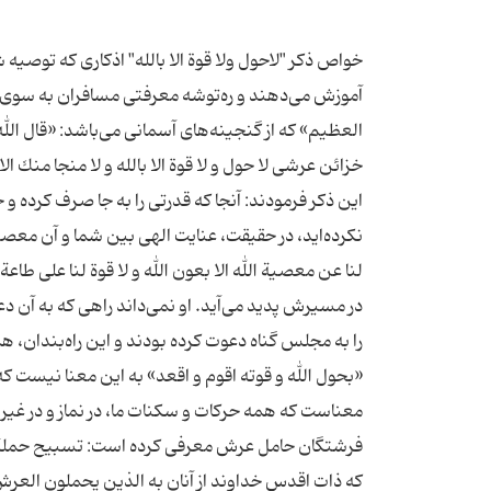
خواص ذكر "لاحول ولا قوة الا بالله" اذكاری كه توصیه ش
آموزش مى‌دهند و ره‌توشه معرفتى مسافران به سوى خدا
العظیم» كه از گنجینه‌هاى آسمانی می‌باشد: «قال الله
این ذكر فرمودند: آنجا كه قدرتى را به جا صرف كرده و 
نكرده‌اید، در حقیقت، عنایت الهى بین شما و آن معصی
در مسیرش پدید مى‌آید. او نمى‌داند راهى كه به آن دعو
را به مجلس گناه دعوت كرده بودند و این راه‌بندان، هم
«بحول الله و قوته اقوم و اقعد» به این معنا نیست كه
معناست كه همه حركات و سكنات ما، در نماز و در غیر ن