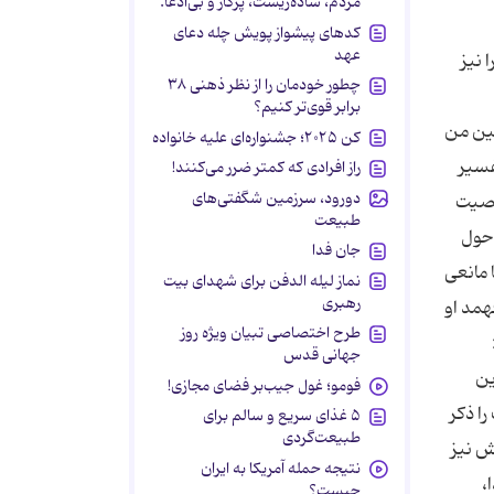
مردم، ساده‌زیست، پرکار و بی‌ادعا.
کدهای پیشواز پویش چله دعای
عهد
 نیز
چطور خودمان را از نظر ذهنی ۳۸
برابر قوی‌تر کنیم؟
تین من
کن ۲۰۲۵؛ جشنواره‌ای علیه خانواده
 در تفسیر
راز افرادی که کمتر ضرر می‌کنند!
دورود، سرزمین شگفتی‌های
معصیت
طبیعت
 حول
جان فدا
 مى‌كنند، اما مانعى
نماز لیله الدفن برای شهدای بیت
رهبری
همد او
طرح اختصاصی تبیان ویژه روز
جهانی قدس
ین
فومو؛ غول جیب‌بر فضای مجازی!
را ذكر
۵ غذای سریع و سالم برای
طبیعت‌گردی
مل عرش نیز
نتیجه حمله آمریکا به ایران
ا،
چیست؟