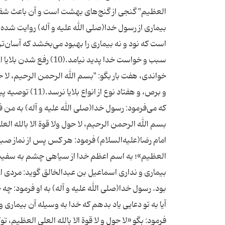
بیمارى از رسول خدا(صلی الله علیه و آله) روایت شده ا
است كه نود و نه بیمارى را بهبود مى‌بخشد كه آسان‌
سبب و خواست خدا پدید ن
خواندى، هفت بار بگو: "بسم الله الرحمن الرحیم، لا حو
و برص، و هفتاد 
كه مى‌فرمود: رسول خدا(صلی الله علیه و آله) به من فرم
امام رضا(علیه‌السلام) فرمود: هر كس پس از نماز صبح ص
العظیم»؛ به اسم اعظم خدا از سیاهى چشم به سفیدى 
بیمارى و ندارى اسماعیل بن عبدالخالق گوید: مردى از
بود. رسول خدا(صلی الله علیه و آله) به او فرمود: چه 
آیا به تو دعایى یاد بدهم كه خدا به وسیله آن بیمارى و ن
فرمود: بگو «لا حول و لا قوة الا بالله العلى العظیم، 