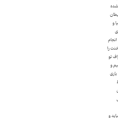
نقل شده
یطان
ى موثر در دنیا و
ى
انجام
نت را
اف تو
یم و
یارى
اید و