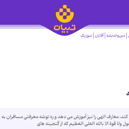
دین‌واندیشه
آقایان
نیوزیک
ه
ى كند، معارف الهى را نيز آموزش مى دهد و ره توشه معرفتى مسافران به
 ولا قوة الا بالله العلى العظيم كه از گنجينه هاى