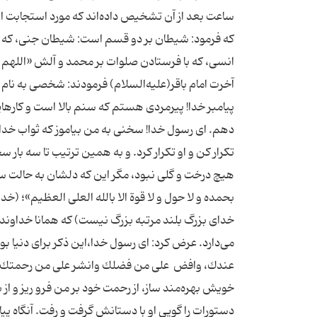
كه فرمود: شیطان بر دو قسم است: شیطان جنى، كه با گ
آخرت امام باقر(علیه‌السلام) فرمودند: شخصى به نام 
پیامبر خدا! پیرمردى هستم كه سنم بالا است و كارهایى م
دهم. اى رسول خدا! سخنى به من بیاموز كه ثواب خدا
تكرار كن و او تكرار كرد. و به همین ترتیب تا سه بار سخ
هیچ درخت و گلى نبود، مگر این كه دلشان به حالت سو
بحمده و لا حول و لا قوة الا بالله العلى العظیم»؛ (خد
خداى بزرگ بلند مرتبه بزرگ نیست) كه همانا خداوند بزر
مى‌دارد. عرض كرد: اى رسول خدا،این ذكر براى دنیا بو
عندك، وافض ‍ على من فضلك وانشر على من رحمتك و ان
خویش بهره‌مند ساز، از رحمت خود بر من فرو ریز و از
دستورات را گویى او با دستانش گرفت و رفت. آنگاه پیامب