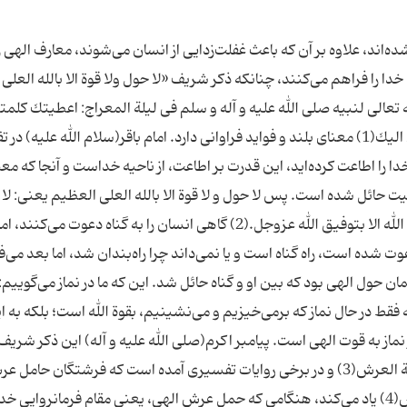
ده‌اند، علاوه بر آن كه باعث غفلت‌زدایى از انسان مى‌شوند، معارف الهى را
 را فراهم مى‌كنند، چنانكه ذكر شریف «لا حول ولا قوة الا بالله العلى
 تعالى لنبیه صلى الله علیه و آله و سلم فی لیلة المعراج: اعطیتك كلم
خزائن عرشی لا حول و لا قوة الا بالله و لا منجا منك الا الیك(1) معناى بلند و فواید فراوانى دارد. امام باقر(سلام الله علیه)
خدا را اطاعت كرده‌اید، این قدرت بر اطاعت، از ناحیه خداست و آنجا كه 
ت حائل شده است. پس لا حول و لا قوة الا بالله العلى العظیم یعنى: لا
لنا عن معصیة الله الا بعون الله و لا قوة لنا على طاعة الله الا بتوفیق الله عزوجل.(2) گاهى انسان را به گناه دعوت
ت شده است، راه گناه است و یا نمى‌داند چرا راه‌بندان شد، اما بعد مى‌ف
ان حول الهى بود كه بین او و گناه حائل شد. این كه ما در نماز مى‌گوییم:
 فقط در حال نماز كه برمى‌خیزیم و می‌نشینیم، بقوة الله است؛ بلكه به ا
ماز به قوت الهى است. پیامبر اكرم(صلى الله علیه و آله) این ذكر شریف 
فرشتگان حامل عرش معرفى كرده است: تسبیح حملة العرش(3) و در برخى روایات تفسیرى آمده است كه فرشتگان حا
كه ذات اقدس خداوند از آنان به الذین یحملون العرش(4) یاد مى‌كند، هنگامى كه حمل عرش الهى، یعنى مقام فرمانروایى خد