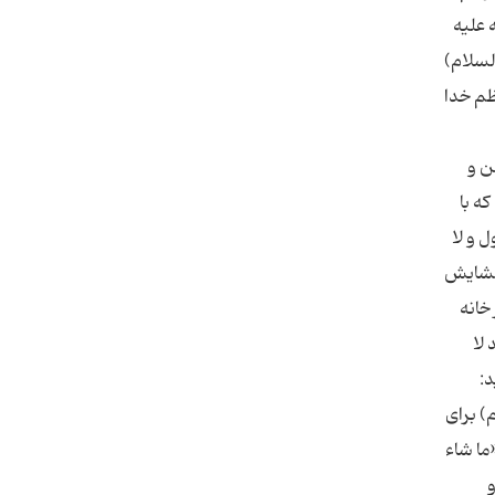
 علیه
ام رضا(علیه‌السلام)
ظم خدا
ن و
كه با
 و لا
ا گشایش
 خانه
لا
د:
جواد(علیه‌السلام) براى
انده شود و بعد 146 مرتبه بگوید: «ما شاء
و