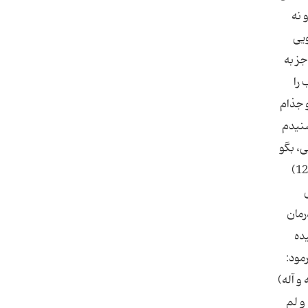
اندوه است.(9) داروى نود و نه
ویى
جز به
ب را
و جذام
م) شنیدم
ى، بگو
بسم الله الرحمن الرحیم، لا حول ولا قوة الا بالله العلى العظیم؛ زیرا خداوند عزوجل به وسیله آن انواع بلا را از تو دور می‌كند.(12)
رمان
ده
مود:
 و آله)
و لم