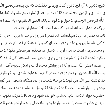
ره تكبیرا.» آن فرد ذكر را گفت و زمانی نگذشت كه نزد پیغمبر(صلی الله
و آله) بازگشت و عرض كرد: یا رسول الله خداوند بیمارى و ندارى را از من رفع نمود.(13) صد بار بعد از نماز صبح ام
ه الرحمن الرحیم، لا حول و لا قوة الا بالله العلى العظیم»؛ به اسم اع
از سیاهى چشم به سفیدى آن نزدیك‌تر شده و به راستى كه در مدار اسم اعظم قرار گرفته است.(14) سفارش حضرت
 به كمیل بن زیاد مى‌فرماید: اى كمیل! هر روز نام خدا را بر زبان جارى ك
 یاد كن، نام ما ببر و بر ما درود فرست. اى كمیل! به هنگام غذا نام خدایى را 
ردى درمان است به زبان آور. اى كمیل! به هنگام هر سختى بگو: «لا حول
عمت بگو: الحمدلله تا زیاد شود و چون روزى‌ات دیر رسد، استغفار كن تا خد
امى اسلام (صلی الله علیه و آله) در روایتى درباره آداب و اذكار بیرون آمدن از
م الله الرحمن الرحیم دو فرشته مى‌گویند: هدایت شدى . و اگر بگوید 
وید توكلت على الله مى گویند: بى‌نیاز شدى. در این هنگام شیطان مى گوی
چگونه مى توانم در بنده اى كه هدایت شده ، حفظ گردیده و بى نیاز شده است ، نفوذ كنم .(16) توسل به امام 
شفا یافتن هر مریضى دو ركعت نماز حاجت و توسل به حضرت جواد الائمه(علیه‌السلام) خو
سوب به آن حضرت است باشد، بسیار مفید و ساعت آن را هم از نماز عصر تا د