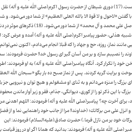
ساعت بعد از آن تشخیص داده‌اند كه مورد استجابت است.(17) دورى شیطان از حضرت رسول اكرم(صلی الله علیه و آله) 
فتن «لاحول و لا قوة الا بالله العلى العظیم» از شما دور مى‌شود. و ش
انسى، كه با فرستادن صلوات بر محمد و آلش «اللهم صل على محمد و آل محمد» از شما دور مى‌شود. (18) ذكرها
شبیه هذلى، حضور پیامبر اكرم(صلی الله علیه و آله) آمده و عرض كرد: ا
انند نماز، روزه، حج و جهاد را كه قبلا انجام می‌دادم، اكنون نمى‌توانم 
وند را نصیبم سازد و بر من آسان گیر اى رسول خدا! حضرت فرمودند: سخ
ن خود را تكرار كرد. آنگاه پیامبر(صلی الله علیه و آله) به او فرمودند: اطر
خت و برایت گریه كردند. پس از نماز صبح ده بار بگو «سبحان الله العظ
اى بزرگ را منزه می‌دانم و به ثناى او مشغولم و هیچ توان و نیرویى جز با 
گ با این ذكر تو را از كورى، دیوانگى، جذام، فقر و زیر آوار ماندن محفوظ
د، براى آخرت چه؟ پیامبر(صلی الله علیه و آله) فرمودند: اللهم اهدنى من
زل على من بركاتك؛ (خداوندا! مرا از جانب خود راهنمایى نما و از فضل
 بركات خود بر من نازل فرما.) حضرت صادق(علیه‌السلام) فرمودند: این
ر (صلی الله علیه و آله) فرمودند: بدانید كه همانا اگر او در روز قیامت بی