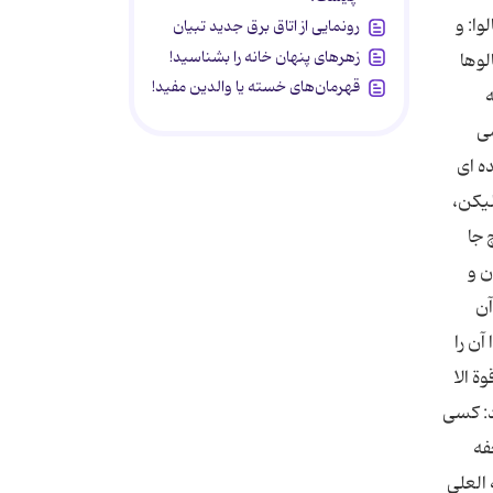
وا: و
رونمایی از اتاق برق جدید تبیان
زهرهای پنهان خانه را بشناسید!
لوها
قهرمان‌های خسته یا والدین مفید!
ه
مى
ه اى
لیكن،
 جا
ن و
آن
آن را
 قوة الا
مودند: كسى
فه
ه العلى