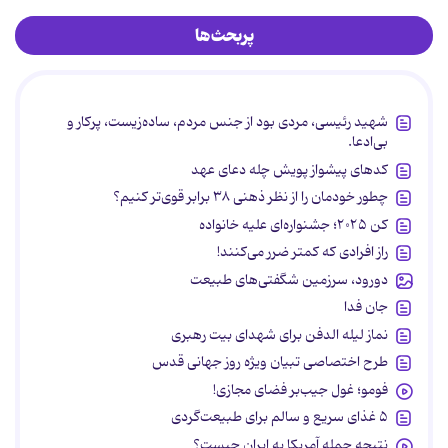
پربحث‌ها
شهید رئیسی، مردی بود از جنس مردم، ساده‌زیست، پرکار و
بی‌ادعا.
کدهای پیشواز پویش چله دعای عهد
چطور خودمان را از نظر ذهنی ۳۸ برابر قوی‌تر کنیم؟
کن ۲۰۲۵؛ جشنواره‌ای علیه خانواده
راز افرادی که کمتر ضرر می‌کنند!
دورود، سرزمین شگفتی‌های طبیعت
جان فدا
نماز لیله الدفن برای شهدای بیت رهبری
طرح اختصاصی تبیان ویژه روز جهانی قدس
فومو؛ غول جیب‌بر فضای مجازی!
۵ غذای سریع و سالم برای طبیعت‌گردی
نتیجه حمله آمریکا به ایران چیست؟