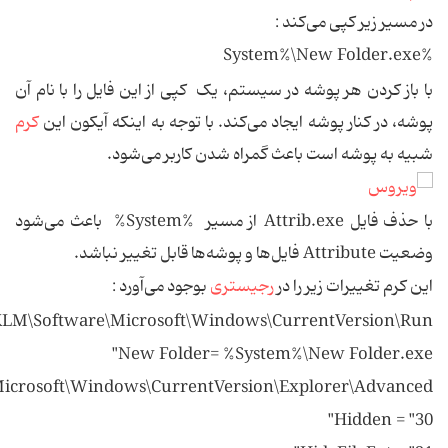
در مسیر زیر کپی می‌کند :
%System%\New Folder.exe
با باز کردن هر پوشه در سیستم‌، یک کپی از این فایل را با نام آن
پوشه، در کنار پوشه ایجاد می‌کند. با توجه به اینکه آیکون این
کرم
شبیه به پوشه است باعث گمراه شدن کاربر می‌شود.
با حذف فایل Attrib.exe از مسیر %System% باعث می‌شود
وضعیت Attribute فایل‌ها و پوشه‌ها قابل تغییر نباشد.
این کرم تغییرات زیر را در
رجیستری
بوجود می‌آورد :
LM\Software\Microsoft\Windows\CurrentVersion\Run
New Folder= %System%\New Folder.exe"
icrosoft\Windows\CurrentVersion\Explorer\Advanced
Hidden = "30"