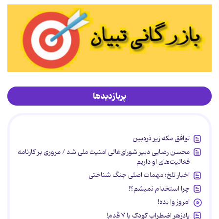
پربازدیدها
توافق مکه زیر ذره‌بین
محسن رضایی دبیر شورای‌عالی امنیت ملی شد / مروری بر کارنامه
فعالیت‌های او داریم
اخبار تلخ؛ مهمات اصلی جنگ شناختی
چرا استخدام نمیشم؟!
امروز وا بده!
پادزهر اضطراب کودک با ۷ قدم!