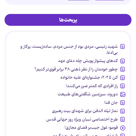
پربحث‌ها
شهید رئیسی، مردی بود از جنس مردم، ساده‌زیست، پرکار و
بی‌ادعا.
کدهای پیشواز پویش چله دعای عهد
چطور خودمان را از نظر ذهنی ۳۸ برابر قوی‌تر کنیم؟
کن ۲۰۲۵؛ جشنواره‌ای علیه خانواده
راز افرادی که کمتر ضرر می‌کنند!
دورود، سرزمین شگفتی‌های طبیعت
جان فدا
نماز لیله الدفن برای شهدای بیت رهبری
طرح اختصاصی تبیان ویژه روز جهانی قدس
فومو؛ غول جیب‌بر فضای مجازی!
۵ غذای سریع و سالم برای طبیعت‌گردی