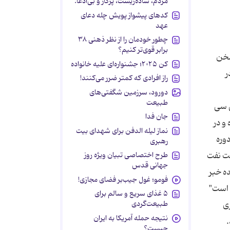
مردم، ساده‌زیست، پرکار و بی‌ادعا.
کدهای پیشواز پویش چله دعای
عهد
چطور خودمان را از نظر ذهنی ۳۸
برابر قوی‌تر کنیم؟
سخن
کن ۲۰۲۵؛ جشنواره‌ای علیه خانواده
ر
راز افرادی که کمتر ضرر می‌کنند!
دورود، سرزمین شگفتی‌های
طبیعت
ی سی
جان فدا
و در
نماز لیله الدفن برای شهدای بیت
وره
رهبری
عت نفت
طرح اختصاصی تبیان ویژه روز
جهانی قدس
 نفع حاکمیت بریتانیا بوده است. در کودتای 28 مرداد 1332 گوینده خبر
فومو؛ غول جیب‌بر فضای مجازی!
ای جمله همیشگی "اکنون ساعت 12 نیمه شب است"
۵ غذای سریع و سالم برای
طبیعت‌گردی
ری
نتیجه حمله آمریکا به ایران
.
چیست؟