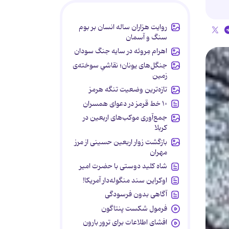
روایت هزاران ساله انسان بر بوم
سنگ و آسمان
اهرام مِروئه در سایه جنگ سودان
جنگل‌های یونان؛ نقاشیِ سوخته‌ی
زمین
تازه‌ترین وضعیت تنگه هرمز
۱۰ خط قرمز در دعوای همسران
جمع‌آوری موکب‌های اربعین در
کربلا
بازگشت زوار اربعین حسینی از مرز
مهران
شاه کلید دوستی با حضرت امیر
اوکراین سند منگوله‌دار آمریکا!
آگاهی بدون فرسودگی
فرمول شکست پنتاگون
افشای اطلاعات برای ترور بارون