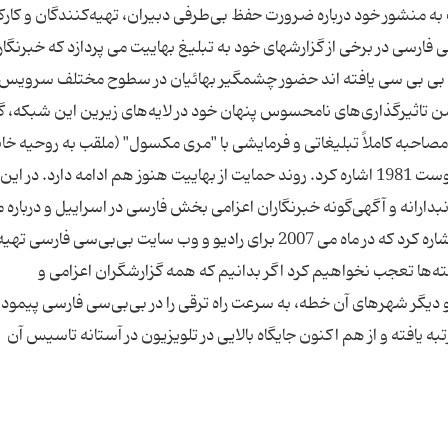
نشور خود درباره ضرورت حفظ بی‌طرفی دبیران، تهیه‌کنندگان و کارکن
فارسی در برخی از گزارشهای خود به تبلیغ بهاییت می پردازد که خبرنگار
سیس بی بی سی یافته اند حضور چشمگیر بهائیان در سطوح مختلف سرویس
ن تاثیرگذاری‌های نامحسوس پنهان خود در لایه‌های زیرین این شبکه، گا
 مصاحبه کاملاً تبلیغاتی و فرمایشی با "مری مکسول" (ملقب به روحیه خا
بیوه شوقی افندی رهبر سابق بهائیان، در تاریخ 18 آگوست 1981 اشاره کرد. روند حمایت از بهاییت هنوز هم ادامه دارد. در ا
ارانه و آگهی‌گونه خبرنگاران اعزامی بخش فارسی در اسراییل و درباره م
مختلف بهائی در عکا و دیگر سرزمین‌های فلسطینی اشاره کرد که در ماه می 2007 برای رادیو و وب سایت بی‌بی‌سی ف
ه‌ها تعجب نخواهیم کرد اگر بدانیم که همه گزارشگران اعزامی و
و دیگر شهرهای آن خطه، به سرعت راه ترقی را در بی‌بی‌سی فارسی پیمودن
به یافته و از هم اکنون جایگاه بالایی در تلویزیون در آستانه تاسیس آن