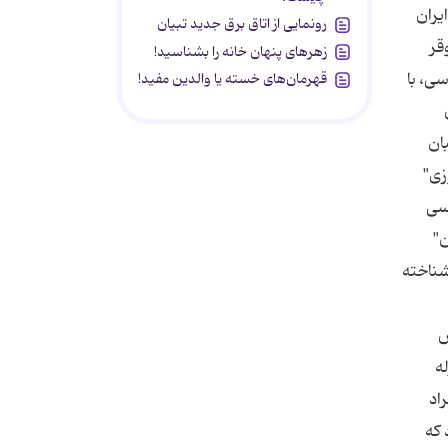
ین به ایران
رونمایی از اتاق برق جدید تبیان
وقر
زهرهای پنهان خانه را بشناسید!
ی، با
قهرمان‌های خسته یا والدین مفید!
ان
زی"
ءالدین طباطبایی در اواخر 1299 و اوایل 1300 شمسی
ن"
شناخته
ش
ه
اد
 که