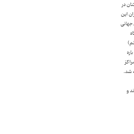
ان در
ان این
 جهانی
ه
نم)
ین باره
راکز
ارسی تهیه شد.
د و