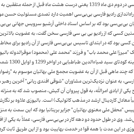
رادیوی فارسی بی‌بی‌سی و بهاییت رادیو فارسی بی‌بی‌سی در دوم دی ماه 1319 یعنی درست هشت ماه قبل از حمله متفق
ی که در موضوع راه‌اندازی رادیو فارسی بی‌بی‌سی اهمیت دارد تصدی مسئولیت حسن م
بان بی‌بی‌سی بود که بر اساس اسناد داخلی آرشیو سرویس جهانی بی‌بی‌س
تین کسی که از رادیو بی بی سی فارسی سخن گفت، به عضویت بالاترین
ن کسی بود که در ابتدای تاسیس بی‌بی‌سی فارسی از آن رادیو برای مخاطب
ک "میرزا علی محمد باب" و فرزند "محمد علی (محمود) موقرالدوله بالیو
حاکم پیشین بوشهر و وزیر فواید عامه و تجارت در کابینه کودتای سید ضیا
 که چند ماهی قبل از آن به عضویت مجمع ملی بهائیان موسوم به "رضوا
رسی، به عنوان نزدیک‌ترین مشاوران "شوقی افندی ربانی" آخرین رهبر 
1956 به عنوان به اصطلاح یکی از ایادی امرالله، به قول پیروان آن کیش، منصوب شد که به منزله
اً معادل کاردینال ارشد در مذهب کاتولیک) است. بالیوزی علاوه بر نگار
رییس "محفل ملی معنوی بهائیان" جزایر بریتانیا بود که این سمت به منزل
شد. وی در طول حدود دو دهه کار در بی‌بی‌سی فارسی، عملاً به یکی از افر
زی در این مدت با همه قوا در خدمت بهاییت بود و از این طریق ثابت کرد