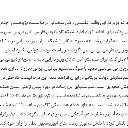
 بود که وزیر دارایی وقت انگلیس ، طی سخنانی در مؤسسه پژوهشی "چتم
پوند برای راه اندازی و اداره شبکه تلویزیونی فارسی زبان بی.بی.سی 
 به گزارش «شیعه نیوز» به نقل از شبکه ایران، وزیر دارایی بریتانیا د
یزیون فارسی بی بی سی اگر چه قرار است بودجه دولتی بگیرد اما در
 عمل کند. برای سنجش این ادعای وزیر دارایی باید به تجربه رادیو بی ب
ان بی.بی.سی دقیقا با نفوذ مستقیم بهائیان ایرانی تبار راه اندازی شده 
سیاستهای دولت بریتانیا در ایران فراهم کند. این درحالیست که حتی در د
همچنان محوری است. سیاستهای این رسانه در دوره پیش از ملی شدن صن
به وضوح علیه منافع ملت ایران در ملی شدن این صنعت و به
بی بی سی فارسی با اعلام جمله "اکنون ساعت دقیقا 12 نیمه شب است" به ج
به آنان و نشان دادن آمادگی لندن برای عملیات کودتا داد... (خبرگزا
ی تلاش کرده تا نقش محوری رسانه های اپوزیسیون نظام را از آن خود کند