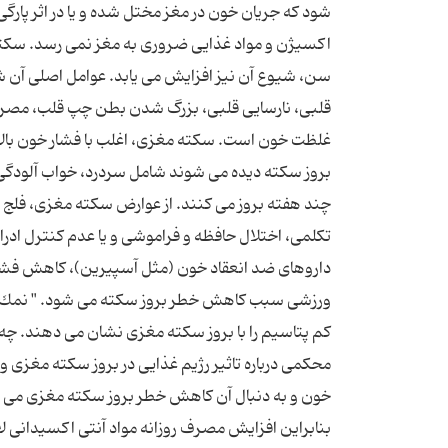
شود كه جریان خون در مغز مختل شده و یا در اثر پارگی
اكسیژن و مواد غذایی ضروری به مغز نمی رسد. سكت
سن، شیوع آن نیز افزایش می یابد. عوامل اصلی آن ش
قلبی، نارسایی قلبی، بزرگ شدن بطن چپ قلب، مصرف س
غلظت خون است. سكته مغزی، اغلب با فشار خون بالا ی
بروز سكته دیده می شوند شامل سردرد، خواب آلودگی، 
چند هفته بروز می كنند. از عوارض سكته مغزی، فلج ق
تكلمی، اختلال حافظه و فراموشی و یا عدم كنترل ادرار 
داروهای ضد انعقاد خون (مثل آسپیرین)، كاهش فشار 
ورزشی سبب كاهش خطر بروز سكته می شود. " نمك " ع
كم پتاسیم را با بروز سكته مغزی نشان می دهند. چه
محكمی درباره تاثیر رژیم غذایی در بروز سكته مغزی 
خون و به دنبال آن كاهش خطر بروز سكته مغزی می شو
بنابراین افزایش مصرف روزانه مواد آنتی اكسیدانی ل