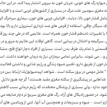
 دیواره رگ های خونی، جریان خون به بیرون انتشار پیدا كند. در این حال
ه مغزی سومین علت مرگ در بسیاری از كشورهای غربی است و با افزای
امل فشار خون بالا، دیابت ، افزایش چربی های خون، بیماری سرخرگ كر
یگار، چاقی، استفاده از قرص های ضد بارداری استروژن دار و بالا بود
ا تغییرات نامنظم فشار خون همراه است. علایمی كه در طی چند روز قب
سرگیجه و اختلال در بینایی است. گاهی اوقات این علایم به مرور و در
سمتی یا تمام یك طرف بدن است. بسیاری از افراد دچار انواع فلج، مشك
و... می شوند. بنابراین تمامی بیماران نیاز به درمان خواهند داشت. استف
خون از طریق دارو، تغییر شیوه زندگی و رژیم غذایی و داشتن فعالیت
امل مهمی در بروز سكته است . شواهد اپیدمیولوژیك ارتباط بین دری
 غذاهایی در پیشگیری از سكته مغزی مفید هستند؟ گر چه هنوز دلایل
وجود ندارد ، ولی بسیاری از پزشكان معتقدند كه رژیم درمانی سبب كاهش
د. در حضور رادیكال های آزاد، رگ های مغزی سریع تر دچار ضایعه می 
ازم است. - میوه و سبزیجات و همچنین آب آنها، غنی از ویتامین های آن