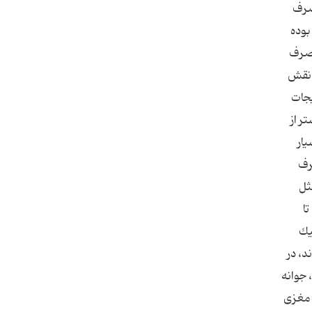
ن حداقل 5 واحد در روز مصرف
بوده
 را به مقدار فراوان مصرف
 به نقش
زیجات
شتر از
یار
رف
ثل
ا
یك
د، در
 جوانه
 مغزی