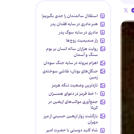
استقلال سالمندان را جدی بگیریم!
هنر مادری در سایه‌ فقدان پدر
مادری در سایه سوگ پدر
راز صمیمیت زوج‌ها
روایت هزاران ساله انسان بر بوم
سنگ و آسمان
اهرام مِروئه در سایه جنگ سودان
جنگل‌های یونان؛ نقاشیِ سوخته‌ی
زمین
تازه‌ترین وضعیت تنگه هرمز
۱۰ خط قرمز در دعوای همسران
جمع‌آوری موکب‌های اربعین در
کربلا
بازگشت زوار اربعین حسینی از مرز
مهران
شاه کلید دوستی با حضرت امیر