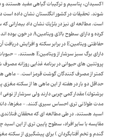
شوند. تحقیقات در كشور انگلستان نشان داده است در
كرده و دارای سطوح بالا
حفاظتی ویتامینE در برابر سكته و افزایش
دارای برگ سبز سرشار از و
پروتئین های حیوانی در برنامه غذایی روزانه مصرف ش
كمتر از مصرف كنندگان گوشت قرمز است. - ماهی ها
حداقل دو بار در هفته از این ماهی ها از سكته مغزی 
برشتوك) مقدار كمی چربی دارند ولی سرشار از نوعی ان
مدت طولانی تری احساس سیری كنند. - مغزها، دانه 
اسید هستند. در طی مطالعه ای كه محققان فنلاندی ا
مقایسه با سایر افراد، سطوح پایین تری از این اسید
گندم و تخم آفتابگردان ) برای پیشگیری از سكته مغ