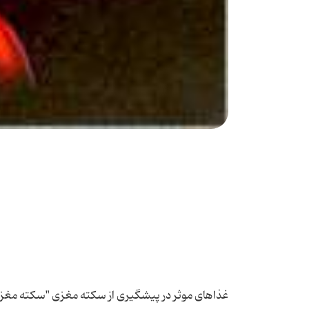
غذاهای موثر در پیشگیری از سكته مغزی "سكته مغزی"