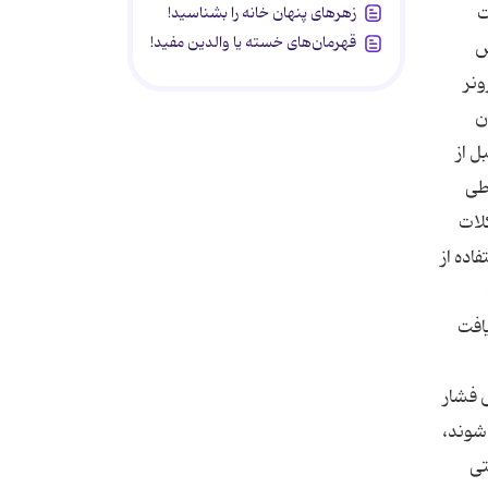
ت
زهرهای پنهان خانه را بشناسید!
قهرمان‌های خسته یا والدین مفید!
ش
ونر
ن
ل از
 طی
لات
اده از
افت
 فشار
شوند،
تی