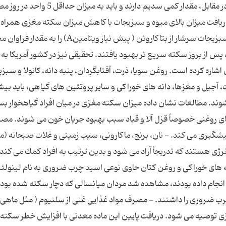
اكسیدان، پتاسیم و تركیبات گیاهی مفید هستند و در مقابل، مقدار كمی سدیم دارند و باید به میزا
یافت میزان بالای میوه و سبزیجات با كاهش میزان سكته مغزی همراه 
است. مطالعه ای نیز در بلژیك نشان داد بیمارانی كه سبزیجات سرشار از بتاكاروتن ( پیش نیاز ویتامینA)
ی ویتامینA در خون بوده اند، پس از بروز سكته سریع تر بهبود یافتند. تحقیقی نیز در كشور آمریكا
 دریافت آن اشاره كرده است. روغن سویا، ذرت، آفتابگردان، پنبه دانه، كانولا و سب
یتامینE هستند. - حبوبات، آجیل و مغزها، دانه های خوراكی و سایر پروتئین های گیاهی، باید بی
وند. مطالعات نشان داده میزان سكته مغزی در میان افراد گیاهخوار بس
ی روغنی خصوصاً قزل آلا و قباد سبب بهبود جریان خون می شوند. مص
پیشگیری می كند. - نان، برنج، ماكارونی، سیب زمینی و غلات صبحانه (م
رژی هستند كه تدریجاً آزاد می شود و بدین ترتیب به افراد كمك می كند ت
های خوراكی و روغن كتان حاوی نوعی اسید چرب ضروری به نام لینولئ
نجام داده بودند، مشاهده شد مردان میانسالی كه دچار سكته شده بودن
 چرب ضروری را داشتند. - مصرف مواد غذایی غنی از سلنیوم ( مثل ماهی،
زی توصیه می شود. دریافت پایین این ماده معدنی با افزایش خطر سكته