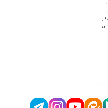
ف
 -
برای پیشگیری از بروز مجدد سكته مغزی، منابع غذایی حاوی آلفا- لینولنیك اسید( نوعی اسید چرب ضروری از خانواده امگا-3) از
دین