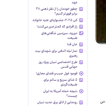
عهد
چطور خودمان را از نظر ذهنی ۳۸
برابر قوی‌تر کنیم؟
کن ۲۰۲۵؛ جشنواره‌ای علیه خانواده
راز افرادی که کمتر ضرر می‌کنند!
دورود، سرزمین شگفتی‌های
طبیعت
جان فدا
نماز لیله الدفن برای شهدای بیت
رهبری
طرح اختصاصی تبیان ویژه روز
جهانی قدس
فومو؛ غول جیب‌بر فضای مجازی!
۵ غذای سریع و سالم برای
طبیعت‌گردی
نتیجه حمله آمریکا به ایران
چیست؟
 می
رونمایی از اتاق برق جدید تبیان