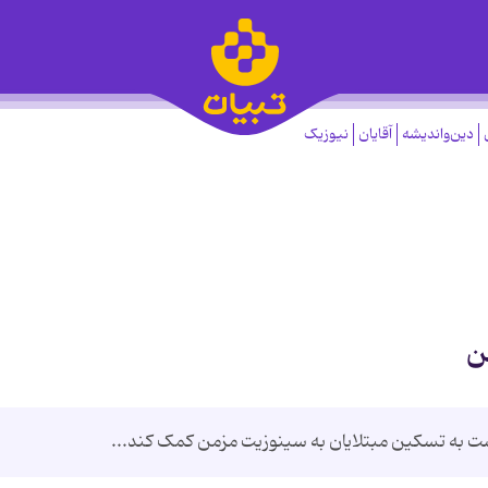
دین‌واندیشه
آقایان
نیوزیک
ن
ت به تسکین مبتلایان به سینوزیت مزمن کمک کند...