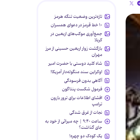
تازه‌ترین وضعیت تنگه هرمز
۱۰ خط قرمز در دعوای همسران
جمع‌آوری موکب‌های اربعین در
کربلا
بازگشت زوار اربعین حسینی از مرز
مهران
شاه کلید دوستی با حضرت امیر
اوکراین سند منگوله‌دار آمریکا!
آگاهی بدون فرسودگی
فرمول شکست پنتاگون
افشای اطلاعات برای ترور بارون
ترامپ
نجات از غرق شدگی
ساعت ۹:۴۰ | چه میراثی از خود به
جای گذاشت؟
یک کودک دو چهره!