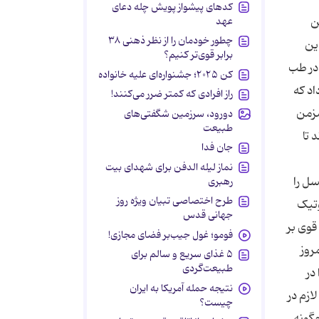
کدهای پیشواز پویش چله دعای
عهد
ن
چطور خودمان را از نظر ذهنی ۳۸
ین
برابر قوی‌تر کنیم؟
 در طب
کن ۲۰۲۵؛ جشنواره‌ای علیه خانواده
اد که
راز افرادی که کمتر ضرر می‌کنند!
مزمن
دورود، سرزمین شگفتی‌های
طبیعت
 تا
جان فدا
نماز لیله الدفن برای شهدای بیت
سل را
رهبری
طرح اختصاصی تبیان ویژه روز
وتیک
جهانی قدس
قوی بر
فومو؛ غول جیب‌بر فضای مجازی!
روز
۵ غذای سریع و سالم برای
طبیعت‌گردی
در
نتیجه حمله آمریکا به ایران
ازم در
چیست؟
زیت چگونه