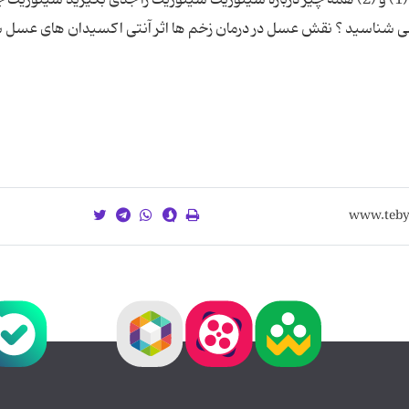
 شناسید ؟ نقش عسل در درمان زخم ها اثر آنتی اكسیدان های عسل 