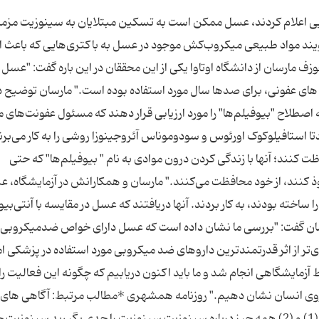
ی اعلام کردند، عسل ممکن است به تسکین مبتلایان به سینوزیت مزم
یند مواد طبیعی میکروب‌کش موجود در عسل به باکتری‌هایی که باعث ا
زف مارسان از دانشگاه اوتاوا یکی از این محققان در این باره گفت: "عسل
ای عفونی، برای صدها سال مورد استفاده بوده است." مارسان توضیح د
اصطلاح "بیوفیلم‌ها" را مورد ارزیابی قرار دهند که مسئول عفونت‌های 
 استافیلوکوک اورئوس و سودوموناس آئروجینوزا روشی را به کار می‌برند
 کنند؛ آنها با زندگی کردن درون موادی به نام " بیوفیلم‌ها" که حتی
ذ کنند، از خود محافظت می‌کنند." مارسان و همکارانش در آزمایشگاه، ع
ا ساخته بودند، به کار بردند. آنها دریافتند که عسل در مقایسه با آنتی‌بی
مارسان گفت: "بررسی ما نشان داده است که عسل دارای خواص ضدمیکروبی 
‌تر از اثر قدرتمندترین داروهای ضد ‌میکروبی مورد استفاده در پزشکی ام
 آزمایشگاهی انجام شد و ما باید اکنون دریابیم که چگونه این فعالیت را 
 روی انسان نشان دهیم." روزنامه همشهری *مطالب مرتبط: آگاهى هاى ل
مورد سینوزیت سینوزیت و سی و سه پرسش و پاسخ (1) و (2) همه چیز درباره سینوزیت سینوزیت را جدی بگیرید سینو