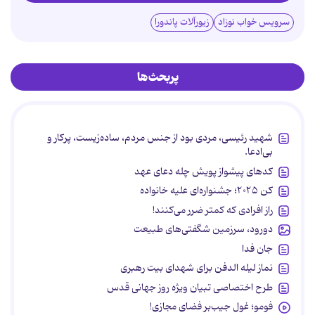
سرویس خواب نوزاد
زیورآلات پاندورا
پربحث‌ها
شهید رئیسی، مردی بود از جنس مردم، ساده‌زیست، پرکار و
بی‌ادعا.
کدهای پیشواز پویش چله دعای عهد
کن ۲۰۲۵؛ جشنواره‌ای علیه خانواده
راز افرادی که کمتر ضرر می‌کنند!
دورود، سرزمین شگفتی‌های طبیعت
جان فدا
نماز لیله الدفن برای شهدای بیت رهبری
طرح اختصاصی تبیان ویژه روز جهانی قدس
فومو؛ غول جیب‌بر فضای مجازی!