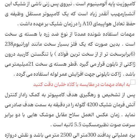
کامپوزیت پایه آلومینیوم است . نیروی پس زنی ناشی از شلیک این
آتشبارمهیب آنقدر زیاد است که یک کامپیوتر مستقل وظیفه ی
حفظ تعادل هواپیمای A10 را در زمان شلیک بر عهده داشت .
مهمات استفاده شونده عمدتا از نوع ضد زره با هسته ی سخت
است . بدین صورت که یک فلز بسیار سخت مانند اورانیوم238
(6برابرسخت تر از از سخت ترین فولاد ) یا تنگستن کاربید درون
ژاکتی از نایلون قرار می گیرد .قطر هسته ی سخت 21میلیمتر می
باشد . ژاکت نایلونی جهت افزایش عمر لوله استفاده می گردد .
پس از تشخیص و رهگیری هدف کامپیوتر به کمک رادار کنترل
آتش فرمان شلیک 4200 گلوله را در دقیقه به سمت هدف صادر می
نماید . زمان عکس العمل سلاح مقابل موشک هایی با دو برابر
سرعت صوت نظیرمسکیت 5.5 ثانیه است .
برد عملیاتی پدافند 300متر الی 2500 متر می باشد و نقش دروازه