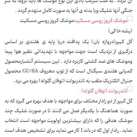
آن گردد . به علت سرعت بالای این نوع موشک ها باید لزوما به سر
جنگی آنها شلیک ویا بدنه ی آنها به صورت کامل منهدم گردد .
موشک کروز روسی مسکیت
(پشه خاکی)
گل کیپر(دروازه بان) یک پدافند دریا پایه ی هلندی بر اساس
درگیری از نزدیک است جهت مواجهه با تهدیداتی نظیر هوا پیما
وموشک های ضد کشتی کاربرد دارد . لین سیستم آتشبارمحصول
کمپانی هلندی سیگنال است که از توپ معروف GU/8A محصول
جنرال الکتریک ملقب به تاندربولت (توفان گلوله) بهره می برد.
گل کیپر از دو رادار مختلف برای مواجهه با هدف بهره می گیرد که به
صورت هماهنگ با یکدیگر عمل می کنند تا در صورت شلیک چند
موشک هدفی را که دارای بیشترین اولویت مواجهه است انتخاب
نماید . رادار اول که در باند I کار می نماید برای تشخیص هدف است