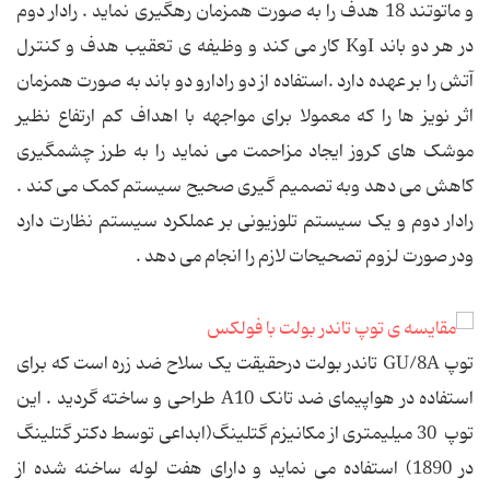
و ماتوتند 18 هدف را به صورت همزمان رهگیری نماید . رادار دوم
در هر دو باند IوK کار می کند و وظیفه ی تعقیب هدف و کنترل
آتش را بر عهده دارد .استفاده از دو رادارو دو باند به صورت همزمان
اثر نویز ها را که معمولا برای مواجهه با اهداف کم ارتفاع نظیر
موشک های کروز ایجاد مزاحمت می نماید را به طرز چشمگیری
کاهش می دهد وبه تصمیم گیری صحیح سیستم کمک می کند .
رادار دوم و یک سیستم تلوزیونی بر عملکرد سیستم نظارت دارد
ودر صورت لزوم تصحیحات لازم را انجام می دهد .
توپ GU/8A تاندر بولت درحقیقت یک سلاح ضد زره است که برای
استفاده در هواپیمای ضد تانک A10 طراحی و ساخته گردید . این
توپ 30 میلیمتری از مکانیزم گتلینگ(ابداعی توسط دکتر گتلینگ
در 1890) استفاده می نماید و دارای هفت لوله ساخنه شده از