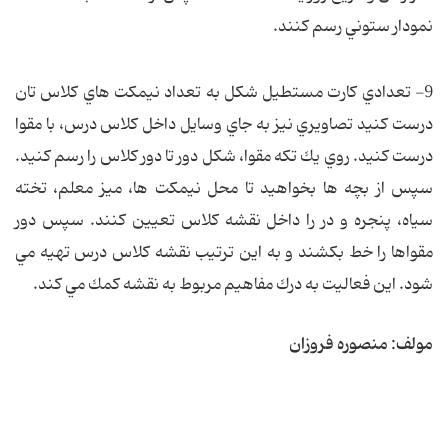
نمودار ستوني رسم كنند.
9- تعدادي كارت مستطيل شكل به تعداد نيمكت هاي كلاس تان
درست كنيد تصاويري نيز به جاي وسايل داخل كلاس درس، با مقوا
درست كنيد. روي يك تكه مقوا، شكل دور تا دور كلاس را رسم كنيد.
سپس از بچه ها بخواهيد تا محل نيمكت ها، ميز معلم، تخته
سياه، پنجره و در را داخل نقشه كلاس تعيين كنند. سپس دور
مقواها را خط بكشند و به اين ترتيب نقشه كلاس درس تهيه مي
شود. اين فعاليت به درك مفاهيم مربوط به نقشه كمك مي كند.
مولف: منصوره فروزان