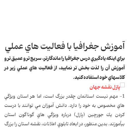
آموزش جغرافيا با فعاليت هاي عملي
براي اينكه يادگيري درس جغرافيا را ماندگارتر، سريع تر و عميق تر و
آموزش آن را لذت بخش تر نماييد، از فعاليت هاي عملي زير در
كلاس‏هاي خود استفاده كنيد.
1- مهم نيست استانمان چقدر بزرگ است، اما هر استان ويژگي
هاي مخصوص به خود را دارد. دانش آموزان مي توانند با درست
كردن يك جورچين (پازل) درباره ويژگي هاي گوناگون استان
بيآموزند. بدين منظور، در ابعاد تابلوي اعلانات، نقشه استان را بزرگ