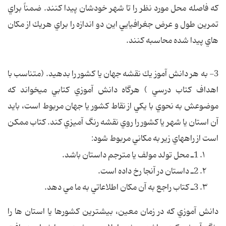
كه فاصله محل مورد نظر را تا شهر خودشان پيدا كنند. ضمناً براي
تمرين طول و عرض جغرافيايي اين دو اندازه را براي هريك از مكان
هاي پيدا شده محاسبه كنند.
3- به هر دانش آموز يك نقشه جهان يا كشور را بدهيد. (متناسب با
اهداف كتاب درسي ) هرگاه دانش آموزي كتابي مي‏خواند كه
موضوعش به نحوي با يكي از نقاط كشور يا جهان مربوط است، بايد
آن استان يا شهر يا كشور را روي نقشه رنگ آميزي كند. كتاب ممكن
است از راههاي زير به مكاني مربوط شود:
1ـ محل تولد مولف يا مترجم داستان باشد.
2ـ داستان در آنجا رخ داده است.
3ـ كتاب راجع به آن مكان اطلاعاتي به ما مي دهد.
دانش آموزي كه در زمان معين، بيشترين كشورها يا استان ها را