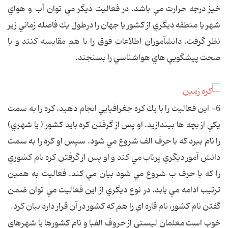
خيز درجه حرارت مي باشد. در فعاليت ديگر مي توان آب و هواي
شهر يا منطقه ديگري از كشور يا جهان را درطول يك فاصله زماني زير
نظر گرفت. دانش‏آموزان اطلاعات فوق را با هم مقايسه كنند و يا
صحت پيشگويي هاي هواشناسي را بسنجند.
6- اين فعاليت را با يك كره جغرافيايي انجام دهيد. كره را به سمت
يكي از بچه ها بيندازيد. او پس از گرفتن كره بايد كشور ( يا شهري)
را نام ببرد كه با حرف الف شروع مي شود. سپس او كره را به سمت
دانش آموز ديگري پرتاب مي كند و او پس از گرفتن كره نام كشوري
را كه با حرف ب شروع مي شود بيان مي كند. فعاليت به همين
ترتيب ادامه مي يابد. در نوع ديگري از اين فعاليت مي توان ضمن
گفتن نام كشور، نام قاره اي را هم كه كشور در آن قرار دارد بيان كرد.
خوب است معلمان ليستي از حروف الفبا و نام كشورها يا شهرهاي