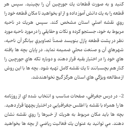
كنيد و به صورت قطعات يك جورچين آن را بچينيد. سپس هر
قطعه را به يك دانش آموز داده و از او بخواهيد تا مكان قطعه خود را
روي نقشه اصلي استان مشخص كند. سپس هريك در ناحيه
مربوط به خود، جستجو كرده و نكات و حقايقي را در مورد ناحيه مورد
نظر در پشت قطعه پازل بنويسد ضمناً تصاويري بيانگر آن ناحيه،
شهرهاي آن و صنعت محلي ضميمه نمايد. در پايان بچه ها يافته
هاي خود را در اختيار بقيه قرار دهند و دوباره تكه هاي جورچين را
كنار هم بچسبانند تا يك نقشه كامل تهيه شود. بچه ها با اين روش
از مطالعه ويژگي هاي استان هرگز گيج نخواهندشد.
2- در درس جغرافي، صفحات مناسب و انتخاب شده اي از روزنامه
ها را همراه با نقشه يا اطلس جغرافيايي در اختيار بچه‏ها قرار دهيد.
بچه ها بايد مكان مربوط به هريك از خبرها را روي نقشه نشان
دهند. مي توانيد به عنوان يك فعاليت رياضي از بچه ها بخواهيد