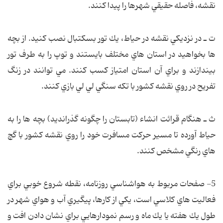
نقشه، فاصله حقيقي شهرها را پيدا كنند.
ت ـ
در نزديكي نقشه در حياط، يك تور بسكتبال نصب كنيد. از بچه
ها بخواهيد در استان هاي مختلف بايستند و توپ را به طرف تور
بيندازند و براي آن استان امتياز كسب كنند. مي توانند در زنگ
تفريح در روي نقشه كشور با تكه سنگي لي لي بازي كنند.
ث ـ
هنگام قرائت انشاء (تابستان را چگونه گذرانديد) بچه ها را به
حياط آورده تا مسير حركت مسافرت خود را روي نقشه كشور با گچ
هاي رنگي مشخص كنند.
5- صفحات مربوط به هواشناسي روزنامه، نقطه شروع خوبي براي
فعاليت هاي كلاسي است، يكي از كارها، پيگيري آب و هواي شهر در
طول يك هفته يا يك ماه و رسم نمودارهايي براي نشان دادن افت و