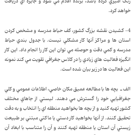
رنگ آميزي كرده باشد، برنده اعلام مي شود و جايزه اي دريافت
خواهد كرد.
4- كشيدن نقشه بزرگ كشور، كف حياط مدرسه و مشخص كردن
استان ها و مراكز آنها كار مشكلي نيست. با جدول بندي حياط
مدرسه و كمي دقت و حوصله مي توان اين كار را انجام داد. اين كار
انگيزه فعاليت هاي زيادي را در كلاس جغرافي تقويت مي كند نمونه
اين فعاليت ها در زير بيان شده است.
الف ـ
بچه ها با مطالعه عميق مكان خاصي، اطلاعات عمومي و كلي
جغرافيايي خود را گسترش مي دهند. ليستي از جاهاي مختلف
كشور تهيه كنيد و از بچه ها بخواهيد منطقه اي را انتخاب و به دقت
تحقيق كنند. از آنها بخواهيد كار دستي يا ماكتي مبتني بر طبيعت
زيستي آن استان يا منطقه تهيه كنند و آن را متناسب با ابعاد آن