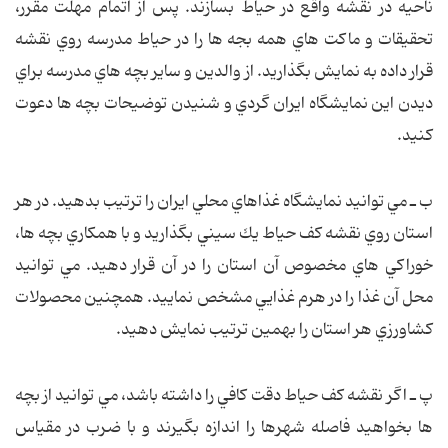
ناحيه در نقشه واقع در حياط بسازند. پس از اتمام مهلت مقرر،
تحقيقات و ماكت هاي همه بجه ها را در حياط مدرسه روي نقشه
قرار داده به نمايش بگذاريد. از والدين و ساير بچه هاي مدرسه براي
ديدن اين نمايشگاه ايران گردي و شنيدن توضيحات بچه ها دعوت
كنيد.
ب ـ
مي توانيد نمايشگاه غذاهاي محلي ايران را ترتيب بدهيد. در هر
استان روي نقشه كف حياط يك سيني بگذاريد و با همكاري بچه ها،
خوراكي هاي مخصوص آن استان را در آن قرار دهيد. مي توانيد
محل آن غذا را در هرم غذايي مشخص نماييد. همچنين محصولات
كشاورزي هر استان را بهمين ترتيب نمايش دهيد.
پ ـ
اگر نقشه كف حياط دقت كافي را داشته باشد، مي توانيد از بچه
ها بخواهيد فاصله شهرها را اندازه بگيرند و با ضرب در مقياس