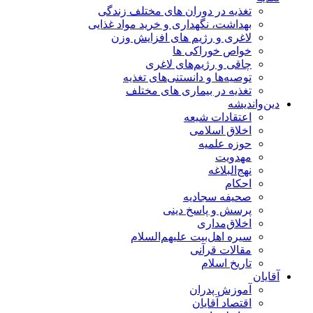
تغذیه در دوران های مختلف زندگی
بهداشت، نگهداری و خرید مواد غذایی
لاغری و رژیم های افزایش وزن
خواص خوراكی ها
چاقی و رژیم‌های لاغری
توصیه‌ها و دانستنی‌های تغذیه
تغذیه در بیماری های مختلف
دین‌واندیشه
اعتقادات شیعه
اخلاق اسلامی
حوزه علمیه
مهدویت
نهج‌البلاغه
احکام
صحیفه سجادیه
پرسش و پاسخ دینی
اخلاق‌مداری
سیره اهل‌بیت علیهم‌السلام
مقالات قرآنی
تاریخ اسلام
آقایان
آموزش پدران
اقتصاد آقایان