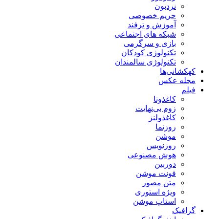
نردبون
حریم خصوصی
آموزش و ترفند
شبکه های اجتماعی
بازی و سرگرمی
تکنولوژی کودکان
تکنولوژی سالمندان
کهکشانی‌ها
مجله عکس
فیلم
کاغذوتا
زوم بی‌نهایت
کاغذولنز
روزنما
موشن
روزنویس
هوش مصنوعی
دوربین
فونت موشن
متن مصور
ویژه استوری
استاپ موشن
گرافیک