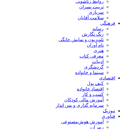
روابط زناشویی
تربیت پسران
سربازی
سلامت آقایان
فرهنگی
رسانه
زنگ نگارش
تلویزیون و نمایش خانگی
نام آوران
هنری
معرفی کتاب
ادبیات
گردشگری
سینما و خانواده
اقتصادی
کیف پول
اقتصاد خانواده
کسب و کار
آموزش مالی کودکان
سرمایه گذاری و پس انداز
نیوزیک
فناوری
آموزش هوش‌مصنوعی
رمز ارز