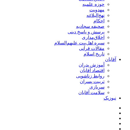
حوزه علمیه
مهدویت
نهج‌البلاغه
احکام
صحیفه سجادیه
پرسش و پاسخ دینی
اخلاق‌مداری
سیره اهل‌بیت علیهم‌السلام
مقالات قرآنی
تاریخ اسلام
آقایان
آموزش پدران
اقتصاد آقایان
روابط زناشویی
تربیت پسران
سربازی
سلامت آقایان
نیوزیک