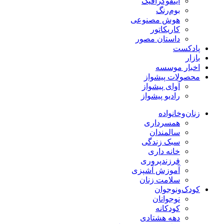
اینفوگرافیک
بوم‌رنگ
هوش مصنوعی
کاریکاتور
داستان مصور
پادکست
بازار
اخبار موسسه
محصولات پیشواز
آوای پیشواز
رادیو پیشواز
زنان‌وخانواده
همسرداری
سالمندان
سبک زندگی
خانه داری
فرزندپروری
آموزش آشپزی
سلامت زنان
کودک‌ونوجوان
نوجوانان
کودکانه
دهه هشتادی