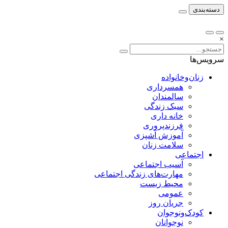
دسته‌بندی
×
سرویس‌ها
زنان‌وخانواده
همسرداری
سالمندان
سبک زندگی
خانه داری
فرزندپروری
آموزش آشپزی
سلامت زنان
اجتماعی
آسیب اجتماعی
مهارت‌های زندگی اجتماعی
محیط زیست
عمومی
جریان روز
کودک‌ونوجوان
نوجوانان