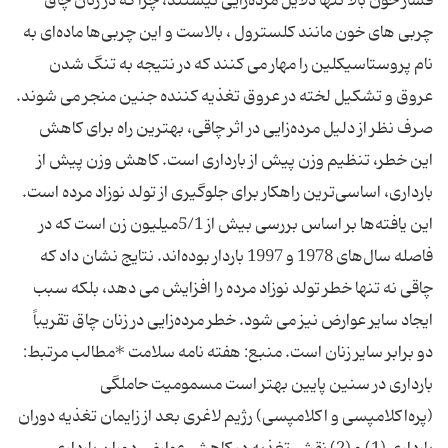
فشار خون بالا تنها دلایل مرده‌زایی نیستند، چرا كه در زنان چاق
چربی های خون مانند كلسترول ، بالاست و این چربی‌ها ماده‌ای به
نام پروستاسیكلین را مهار می‌ كنند كه در نتیجه به تنگ شدن
عروق و تشكیل لخته در عروق تغذیه ‌كننده جنین منجر می ‌شوند.
صرف نظر از دلیل مرده‌زایی در اثر چاقی، بهترین راه برای كاهش
این خطر، تنظیم وزن پیش از بارداری است. كاهش وزن پیش از
بارداری، اساسی‌ترین راهكار برای جلوگیری از تولد نوزاد مرده است.
این یافته‌ها بر اساس بررسی بیش از 5/1میلیون زن است كه در
فاصله سال‌های 1978 و 1997 باردار بوده‌اند. نتایج نشان داد كه
چاقی نه تنها خطر تولد نوزاد مرده را افزایش می ‌دهد، بلكه سبب
ایجاد سایر عوارض نیز می‌ شود. خطر مرده‌زایی در زنان چاق تقریباً
دو برابر سایر زنان است. منبع: هفته نامه سلامت *مطالب مرتبط:
بارداری در سنین پایین بهتر است مسمومیت‌ حاملگی‌
(پره‌اكلامپسی‌ و اكلامپسی‌) رژیم لاغری بعد از زایمان تغذیه دوران