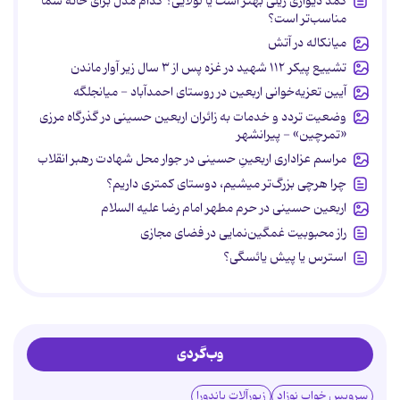
کمد دیواری ریلی بهتر است یا لولایی؟ کدام مدل برای خانه شما
مناسب‌تر است؟
میانکاله در آتش
تشییع پیکر ۱۱۲ شهید در غزه پس از ۳ سال زیر آوار ماندن
آیین تعزیه‌خوانی اربعین در روستای احمدآباد - میانجلگه
وضعیت تردد و خدمات به زائران اربعین حسینی در گذرگاه مرزی
«تمرچین» - پیرانشهر
مراسم عزاداری اربعینِ حسینی در جوار محل شهادت رهبر انقلاب
چرا هرچی بزرگ‌تر میشیم، دوستای کمتری داریم؟
اربعین حسینی در حرم مطهر امام رضا علیه السلام
راز محبوبیت غمگین‌نمایی در فضای مجازی
استرس یا پیش یائسگی؟
وب‌گردی
سرویس خواب نوزاد
زیورآلات پاندورا