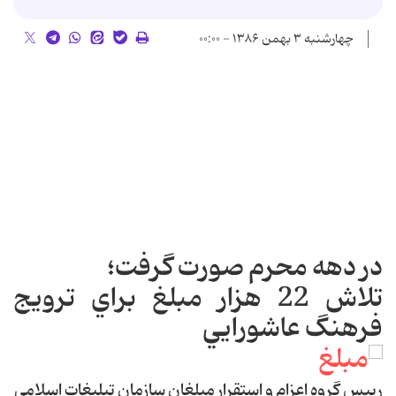
چهارشنبه ۳ بهمن ۱۳۸۶ - ۰۰:۰۰
در دهه محرم صورت گرفت؛
تلاش 22 هزار مبلغ براي ترويج
فرهنگ عاشورايي
رييس گروه اعزام و استقرار مبلغان سازمان تبليغات اسلامي