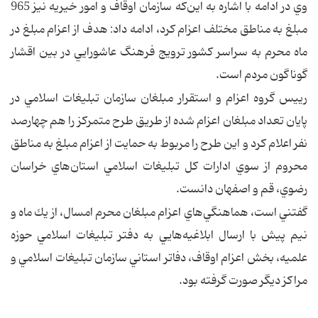
وي در ادامه با اشاره به اين‌كه سازمان اوقاف و امور خيريه نيز 965
مبلغ به مناطق مختلف اعزام كرد، ادامه داد: هدف از اعزام مبلغ در
ماه محرم به سراسر كشور ترويج فرهنگ عاشورايي در بين اقشار
گوناگون مردم است.
رييس گروه اعزام و استقرار مبلغان سازمان تبليغات اسلامي در
پايان تعداد مبلغان اعزام شده از طريق طرح متمركز را هم چهارصد
نفر اعلام كرد و اين طرح را مربوط به حمايت از اعزام مبلغ به مناطق
محروم از سوي ادارات كل تبليغات اسلامي استان‌هاي خراسان
رضوي،‌ قم و اصفهان دانست.
گفتني است،‌ هماهنگي‌هاي اعزام مبلغان محرم امسال، از يك ماه و
نيم پيش با ارسال ابلاغيه‌هايي به دفتر تبليغات اسلامي حوزه
علميه، بخش اعزام اوقاف، دفاتر استاني سازمان تبليغات اسلامي و
مراكز ديگر صورت گرفته بود.