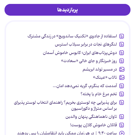
پربازدیدها
استفاده از جادوی «تکنیک ساندویچ» در زندگی مشترک
لنگرهای نجات در برابر سیلاب استرس
دوش‌پرتاب‌های ایران؛ کابوس خاموش آسمان
روز خبرنگار و جای خالی «سعادت»
در مسیر تولد ابریشم
تالاب «عینک»
آمدمت که بنگرم، گریه نمی‌دهد امان...
تخم مرغ خام یا پخته؟
برای پذیرایی چه لوستری بخریم؟ راهنمای انتخاب لوستر پذیرای
بر اساس متراژ و دکوراسیون
تاوان ناهماهنگی پنهان والدین
قاتلان خاموش کلاژن پوست!
ساعت ۹:۴۰ | در هر زمان ممکن باید انتقامشان را پس بدهند