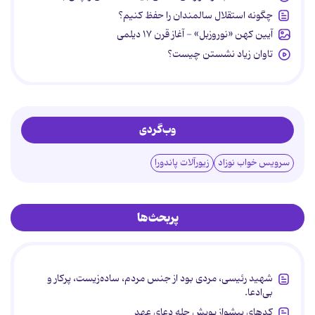
چگونه استقلال سالمندان را حفظ کنیم؟
آیین کهن «نوروزبل» - آغاز قرن ۱۷ دیلمی
تاوان زیاد نشستن چیست؟
وب‌گردی
سرویس خواب نوزاد
زیورآلات پاندورا
پربحث‌ها
شهید رئیسی، مردی بود از جنس مردم، ساده‌زیست، پرکار و
بی‌ادعا.
کدهای پیشواز پویش چله دعای عهد