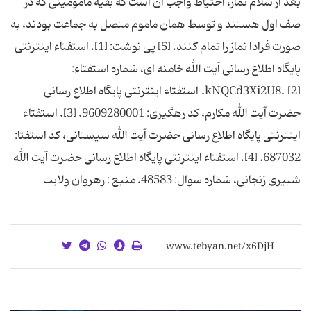
بعد از سلام نماز، احتیاط واجب آن است که بقیه مامومینی که در
صف اول هستند و توسط همان ماموم متصل به جماعت بودند، به
صورت فرادا نماز را تمام کنند. [5] پی نوشت: [1]. استفتاء اینترنتی
پایگاه اطلاع رسانی آیت الله خامنه ای، شماره استفتاء:
kNQCd3Xi2U8. [2]. استفتاء اينترنتی پايگاه اطلاع رسانی
حضرت آيت الله مکارم، کد رهگیری: 9609280001. [3]. استفتاء
اينترنتی پايگاه اطلاع رسانی حضرت آيت الله سیستانی، کد استفتا:
687032. ​​​​​[4]. استفتاء اينترنتی پايگاه اطلاع رسانی حضرت آيت الله
شبیری زنجانی، شماره سوال: 48583. منبع : رهروان ولایت