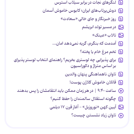
لنگرهای نجات در برابر سیلاب استرس
دوش‌پرتاب‌های ایران؛ کابوس خاموش آسمان
روز خبرنگار و جای خالی «سعادت»
در مسیر تولد ابریشم
تالاب «عینک»
آمدمت که بنگرم، گریه نمی‌دهد امان...
تخم مرغ خام یا پخته؟
برای پذیرایی چه لوستری بخریم؟ راهنمای انتخاب لوستر پذیرای
بر اساس متراژ و دکوراسیون
تاوان ناهماهنگی پنهان والدین
قاتلان خاموش کلاژن پوست!
ساعت ۹:۴۰ | در هر زمان ممکن باید انتقامشان را پس بدهند
چگونه استقلال سالمندان را حفظ کنیم؟
آیین کهن «نوروزبل» - آغاز قرن ۱۷ دیلمی
تاوان زیاد نشستن چیست؟