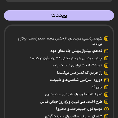
پربحث‌ها
شهید رئیسی، مردی بود از جنس مردم، ساده‌زیست، پرکار و
بی‌ادعا.
کدهای پیشواز پویش چله دعای عهد
چطور خودمان را از نظر ذهنی ۳۸ برابر قوی‌تر کنیم؟
کن ۲۰۲۵؛ جشنواره‌ای علیه خانواده
راز افرادی که کمتر ضرر می‌کنند!
دورود، سرزمین شگفتی‌های طبیعت
جان فدا
نماز لیله الدفن برای شهدای بیت رهبری
طرح اختصاصی تبیان ویژه روز جهانی قدس
فومو؛ غول جیب‌بر فضای مجازی!
۵ غذای سریع و سالم برای طبیعت‌گردی