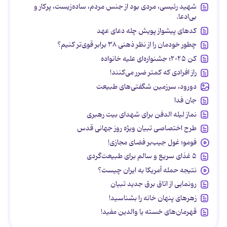
شهید رئیسی، مردی بود از جنس مردم، ساده‌زیست، پرکار و
بی‌ادعا.
کدهای پیشواز پویش چله دعای عهد
چطور خودمان را از نظر ذهنی ۳۸ برابر قوی‌تر کنیم؟
کن ۲۰۲۵؛ جشنواره‌ای علیه خانواده
راز افرادی که کمتر ضرر می‌کنند!
دورود، سرزمین شگفتی‌های طبیعت
جان فدا
نماز لیله الدفن برای شهدای بیت رهبری
طرح اختصاصی تبیان ویژه روز جهانی قدس
فومو؛ غول جیب‌بر فضای مجازی!
۵ غذای سریع و سالم برای طبیعت‌گردی
نتیجه حمله آمریکا به ایران چیست؟
رونمایی از اتاق برق جدید تبیان
زهرهای پنهان خانه را بشناسید!
قهرمان‌های خسته یا والدین مفید!