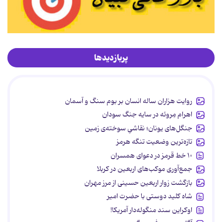
پربازدیدها
روایت هزاران ساله انسان بر بوم سنگ و آسمان
اهرام مِروئه در سایه جنگ سودان
جنگل‌های یونان؛ نقاشیِ سوخته‌ی زمین
تازه‌ترین وضعیت تنگه هرمز
۱۰ خط قرمز در دعوای همسران
جمع‌آوری موکب‌های اربعین در کربلا
بازگشت زوار اربعین حسینی از مرز مهران
شاه کلید دوستی با حضرت امیر
اوکراین سند منگوله‌دار آمریکا!