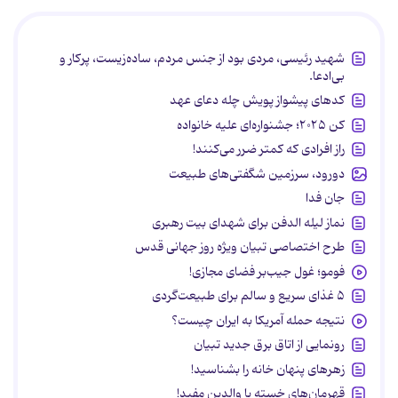
شهید رئیسی، مردی بود از جنس مردم، ساده‌زیست، پرکار و
بی‌ادعا.
کدهای پیشواز پویش چله دعای عهد
کن ۲۰۲۵؛ جشنواره‌ای علیه خانواده
راز افرادی که کمتر ضرر می‌کنند!
دورود، سرزمین شگفتی‌های طبیعت
جان فدا
نماز لیله الدفن برای شهدای بیت رهبری
طرح اختصاصی تبیان ویژه روز جهانی قدس
فومو؛ غول جیب‌بر فضای مجازی!
۵ غذای سریع و سالم برای طبیعت‌گردی
نتیجه حمله آمریکا به ایران چیست؟
رونمایی از اتاق برق جدید تبیان
زهرهای پنهان خانه را بشناسید!
قهرمان‌های خسته یا والدین مفید!