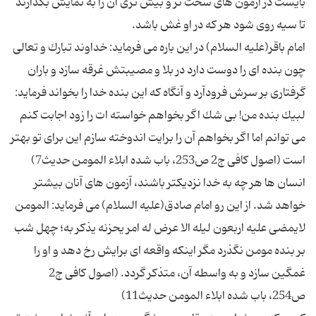
بایست در آزمون های سخت تر و بیش تری آن را به نمایش بگذارند
امام باقر(علیه السلام) در این باره می فرماید: خداوند تبارك و تعالی
چون بنده ای را دوست دارد در بلا و مصیبتش غرقه سازد و باران
گرفتاری بر سرش فرودآرد و آنگاه كه این بنده خدا را بخواند فرماید:
لبیك بنده من! بی شك اگر بخواهم خواسته ات را زود اجابت كنم
می توانم اما اگر بخواهم آن را برایت اندوخته سازم این برای تو بهتر
انسان ها هر چه به خدا نزدیكتر باشند، آزمون های آنان بیشتر
خواهد شد. از این رو امام صادق(علیه السلام) می فرماید: المومن
لایمضی علیه اربعون لیله الا عرض له امر یحزنه یذكر به؛ چهل شب
بر بنده مومن نگذرد مگر اینكه واقعه ای برایش رخ دهد و او را
غمگین سازد و به واسطه آن، متذكر گردد. (اصول كافی ج2