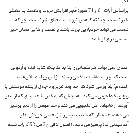
براساس آیات 61 و 71 سوره فجر افزایش ثروت و نعمت به معنای
خیر نیست، چنانكه كاهش ثروت به معنای شر نیست، چرا كه
نعمت می تواند خودبلایی بزرگ باشد یا نقمت و بلایی همان خیر
انسان نمی تواند هر نقصانی را بلا بداند بلكه شاید ابتلا و آزمونی
است كه او را به مقامات بالا می رساند. از این رو امام باقر(علیه
السلام) یادآور می شود كه: خداوند عزیز و با جلال از بنده مومنش با
رنج و بلا دلجویی می كند، همچنان كه شخص با هدیه ای كه از سفر
آورده، از خانواده اش دلجویی می كند و خدا مومن را از دنیا پرهیز
می دهد، همچنان كه طبیب بیمار را (از بعضی خوردنی ها و
آشامیدنی ها) پرهیز می دهد. (اصول كافی ج2 ص 552، باب شده