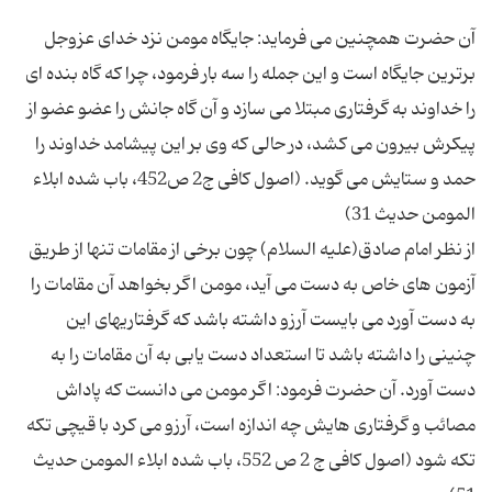
آن حضرت همچنین می فرماید: جایگاه مومن نزد خدای عزوجل
برترین جایگاه است و این جمله را سه بار فرمود، چرا كه گاه بنده ای
را خداوند به گرفتاری مبتلا می سازد و آن گاه جانش را عضو عضو از
پیكرش بیرون می كشد، در حالی كه وی بر این پیشامد خداوند را
حمد و ستایش می گوید. (اصول كافی ج2 ص452، باب شده ابلاء
از نظر امام صادق(علیه السلام) چون برخی از مقامات تنها از طریق
آزمون های خاص به دست می آید، مومن اگر بخواهد آن مقامات را
به دست آورد می بایست آرزو داشته باشد كه گرفتاریهای این
چنینی را داشته باشد تا استعداد دست یابی به آن مقامات را به
دست آورد. آن حضرت فرمود: اگر مومن می دانست كه پاداش
مصائب و گرفتاری هایش چه اندازه است، آرزو می كرد با قیچی تكه
تكه شود (اصول كافی ج 2 ص 552، باب شده ابلاء المومن حدیث