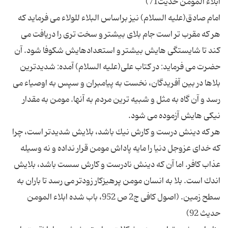
امام صادق(علیه السلام) نیز براساس البلاء للولاء می فرماید كه
هر كه مقرب تر است جام بلای بیشتر و سخت تری را دریافت می
كند تا شایستگی هایش بیشتر و استعدادهایش شكوفا شود. آن
حضرت می فرماید: در كتاب علی(علیه السلام) آمده: شدیدترین
بلاها در بین آفریدگان، نخست به پیامبران و سپس به اوصیاء می
رسد و آن گاه به مثل و شبیه ترین مردم به آنها. مومن به مقدار
هر كه دینش درست و كارش نیك باشد، بلایش شدیدتر است، چرا
كه خدای عزوجل دنیا را مایه پاداش مومن قرار نداده و نه وسیله
عذاب كافر. اما آن كه دینش نادرست و كارش سست باشد، بلایش
اندك است. بلا به انسان مومن پرهیزكار زودتر می رسد تا باران به
سطح زمین. (اصول كافی ج2 ص 952، باب شده ابلاء المومن