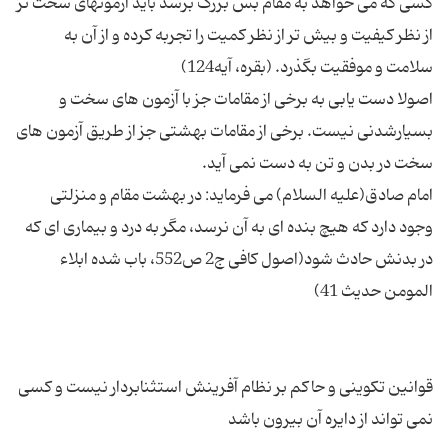
كسی كه می خواهد به مقام بس بزرگ برسد باید آزمونهای سخت تر
از نظر كیفیت و بیش تر از نظر كمیت را تجربه كرده و از آن به
اصولا دست یابی به برخی از مقامات جز با آزمون های سخت و
بسیارشدنی نیست. برخی از مقامات بهشتی جز از طریق آزمون های
امام صادق(علیه السلام) می فرماید: در بهشت مقام و منزلتی
وجود دارد كه هیچ بنده ای به آن نرسد، مگر به درد و بیماری ای كه
در بدنش حادث شود(اصول كافی ج2 ص552، باب شده ابلاء
قوانین تكوینی و حاكم بر نظام آفرینش استثنابردار نیست و كسی