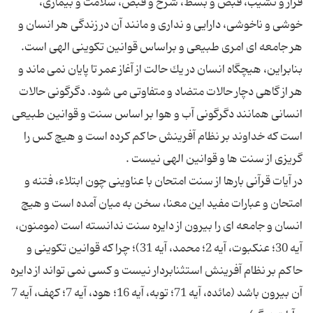
فراز و نشیب، قبض و بسط، شرح و قبض، سلامت و بیماری،
خوشی و ناخوشی، دارایی و نداری و مانند آن در زندگی هر انسان و
بنابراین، هیچگاه انسان در یك حالت از آغاز عمر تا پایان نمی ماند و
هر از گاهی دچار حالات متضاد و متفاوتی می شود. دگرگونی حالات
انسانی همانند دگرگونی آب و هوا بر اساس سنت و قوانین طبیعی
است كه خداوند بر نظام آفرینش حاكم كرده است و هیچ كس را
در آیات قرآنی بارها از سنت امتحان با عناوینی چون ابتلاء، فتنه و
امتحان و عبارات مفید این معنا، سخن به میان آمده است و هیچ
انسان و جامعه ای را بیرون از دایره سنت ندانسته است (مومنون،
آیه 30؛ عنكبوت، آیه 2؛ محمد، آیه 31)؛ چرا كه قوانین تكوینی و
حاكم بر نظام آفرینش استثنابردار نیست و كسی نمی تواند از دایره
آن بیرون باشد (مائده، آیه 71؛ توبه، آیه 16؛ هود، آیه 7؛ كهف، آیه 7