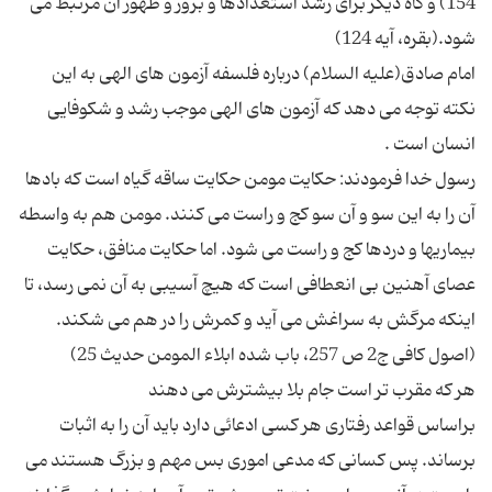
154) و گاه دیگر برای رشد استعدادها و بروز و ظهور آن مرتبط می
امام صادق(علیه السلام) درباره فلسفه آزمون های الهی به این
نكته توجه می دهد كه آزمون های الهی موجب رشد و شكوفایی
رسول خدا فرمودند: حكایت مومن حكایت ساقه گیاه است كه بادها
آن را به این سو و آن سو كج و راست می كنند. مومن هم به واسطه
بیماریها و دردها كج و راست می شود. اما حكایت منافق، حكایت
عصای آهنین بی انعطافی است كه هیچ آسیبی به آن نمی رسد، تا
اینكه مرگش به سراغش می آید و كمرش را در هم می شكند.
براساس قواعد رفتاری هر كسی ادعائی دارد باید آن را به اثبات
برساند. پس كسانی كه مدعی اموری بس مهم و بزرگ هستند می