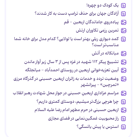
یک کودک دو چهره!
آزادگان جهان برای حذف ترامپ دست به کار شدند؟
پیاده‌روی جاماندگان اربعین - قم
تمرین رزمی تکاوران ارتش
کمد دیواری ریلی بهتر است یا لولایی؟ کدام مدل برای خانه شما
مناسب‌تر است؟
میانکاله در آتش
تشییع پیکر ۱۱۲ شهید در غزه پس از ۳ سال زیر آوار ماندن
آیین تعزیه‌خوانی اربعین در روستای احمدآباد - میانجلگه
وضعیت تردد و خدمات به زائران اربعین حسینی در گذرگاه مرزی
«تمرچین» - پیرانشهر
مراسم عزاداری اربعینِ حسینی در جوار محل شهادت رهبر انقلاب
چرا هرچی بزرگ‌تر میشیم، دوستای کمتری داریم؟
اربعین حسینی در حرم مطهر امام رضا علیه السلام
راز محبوبیت غمگین‌نمایی در فضای مجازی
استرس یا پیش یائسگی؟