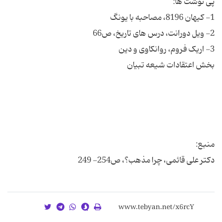
دکتر علی قائمی، چرا مذهب؟، ص254- 249