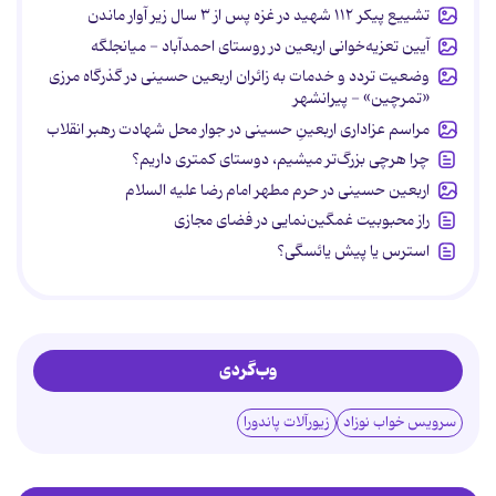
تشییع پیکر ۱۱۲ شهید در غزه پس از ۳ سال زیر آوار ماندن
آیین تعزیه‌خوانی اربعین در روستای احمدآباد - میانجلگه
وضعیت تردد و خدمات به زائران اربعین حسینی در گذرگاه مرزی
«تمرچین» - پیرانشهر
مراسم عزاداری اربعینِ حسینی در جوار محل شهادت رهبر انقلاب
چرا هرچی بزرگ‌تر میشیم، دوستای کمتری داریم؟
اربعین حسینی در حرم مطهر امام رضا علیه السلام
راز محبوبیت غمگین‌نمایی در فضای مجازی
استرس یا پیش یائسگی؟
وب‌گردی
سرویس خواب نوزاد
زیورآلات پاندورا