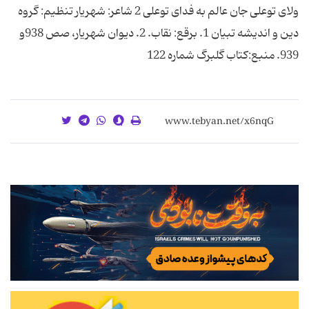
ولای توعلی جان عالم به فدای توعلی 2 شاعر: شهریار تنظیم: گروه
دین و اندیشه تبیان 1. برقع: نقاب. 2. دیوان شهریار، صص 938و
939. منبع:کتاب گلبرگ شماره 122