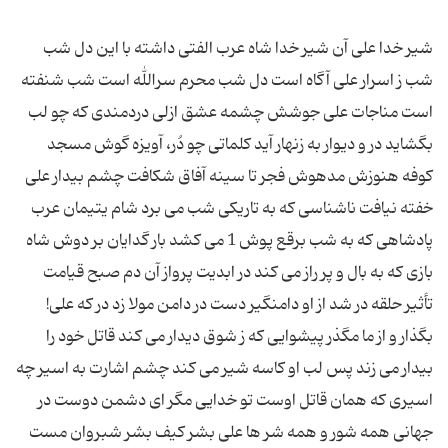
شیر خدا علی آن شیر خدا شاه عرب الفتی داشته با این دل شب
شب ز اسرار علی آگاه است دل شب محرم سرالله است شب شنفته
است مناجات علی جوشش چشمه عشق ازلی دردمندی که چو لب
بگشاید در و دیوار به زنهار آید کلماتی چو دُر، آویزه گوش مسجد
کوفه هنوزش مدهوش فجر تا سینه آفاق شکافت چشم بیدار علی
خفته نیافت ناشناسی که به تاریکی شب می برد شام یتیمان عرب
پادشاهی که به شب برقع پوش 1 می کشد بار گدایان بر دوش شاه
بازی که به بال و پر راز می کند در ابدیت پرواز آن دم صبح قیامت
تأثیر حلقه در شد از او دامنگیر دست در دامن مولا زد در که علی!
بگذار و از ما مگذر پیشوایی که ز شوق دیدار می کند قاتل خود را
بیدار می زند پس لب او کاسه شیر می کند چشم اشارت به اسیر چه
اسیری که همان قاتل اوست تو خدایی مگر ای دشمن دوست در
جهانی همه شور و همه شر ها علی بشر کیف بشر شبروان مست