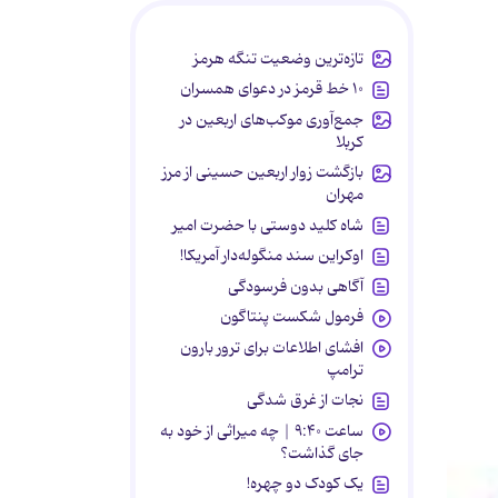
تازه‌ترین وضعیت تنگه هرمز
۱۰ خط قرمز در دعوای همسران
جمع‌آوری موکب‌های اربعین در
کربلا
بازگشت زوار اربعین حسینی از مرز
مهران
شاه کلید دوستی با حضرت امیر
اوکراین سند منگوله‌دار آمریکا!
آگاهی بدون فرسودگی
فرمول شکست پنتاگون
افشای اطلاعات برای ترور بارون
ترامپ
نجات از غرق شدگی
ساعت ۹:۴۰ | چه میراثی از خود به
جای گذاشت؟
یک کودک دو چهره!