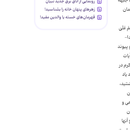
، جبهه
رونمایی از اتاق برق جدید تبیان
مان
زهرهای پنهان خانه را بشناسید!
قهرمان‌های خسته یا والدین مفید!
مْ عَلَىَ
دا-
 پیوند
یات
رم در
 یاد
شتید،
ن
ی و
ن
آنها