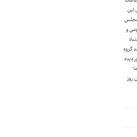
دف مهم سیاست
 این
ن مجلس
ومی و
باه
د گروه
ر دیده
ا
 روز