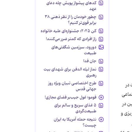
کدهای پیشواز پویش چله دعای
عهد
چطور خودمان را از نظر ذهنی ۳۸
برابر قوی‌تر کنیم؟
کن ۲۰۲۵؛ جشنواره‌ای علیه خانواده
راز افرادی که کمتر ضرر می‌کنند!
دورود، سرزمین شگفتی‌های
طبیعت
جان فدا
نماز لیله الدفن برای شهدای بیت
رهبری
طرح اختصاصی تبیان ویژه روز
ت در
جهانی قدس
تماعی
فومو؛ غول جیب‌بر فضای مجازی!
ن در
۵ غذای سریع و سالم برای
طبیعت‌گردی
یزى و
نتیجه حمله آمریکا به ایران
چیست؟