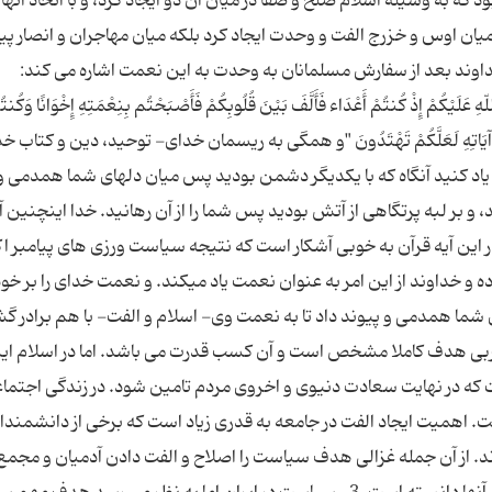
كه به وسیله اسلام صلح و صفا در میان آن دو ایجاد كرد، و با اتحاد آنها
 میان اوس و خزرج الفت و وحدت ایجاد کرد بلکه میان مهاجران و انصار پی
 خداوند بعد از سفارش مسلمانان به وحدت به این نعمت اشاره می کند:
لّهِ عَلَیْكُمْ إِذْ كُنتُمْ أَعْدَاء فَأَلَّفَ بَیْنَ قُلُوبِكُمْ فَأَصْبَحْتُم بِنِعْمَتِهِ إِخْوَانًا وَكُنتُ
ُ اللّهُ لَكُمْ آیَاتِهِ لَعَلَّكُمْ تَهْتَدُونَ "و همگى به ریسمان خداى- توحید، دین و كتاب خ
یاد كنید آنگاه كه با یكدیگر دشمن بودید پس میان دلهاى شما همدمى و
 و بر لبه پرتگاهى از آتش بودید پس شما را از آن رهانید. خدا اینچنین آ
 در این آیه قرآن به خوبی آشکار است که نتیجه سیاست ورزی های پیامبر اک
 و خداوند از این امر به عنوان نعمت یاد میکند. و نعمت خداى را بر خود
 شما همدمى و پیوند داد تا به نعمت وى- اسلام و الفت- با هم برادر گ
ربی هدف کاملا مشخص است و آن کسب قدرت می باشد. اما در اسلام ای
 که در نهایت سعادت دنیوی و اخروی مردم تامین شود. در زندگی اجتماع
اهمیت ایجاد الفت در جامعه به قدری زیاد است که برخی از دانشمندا
 از آن جمله غزالی هدف سیاست را اصلاح و الفت دادن آدمیان و مجمع 