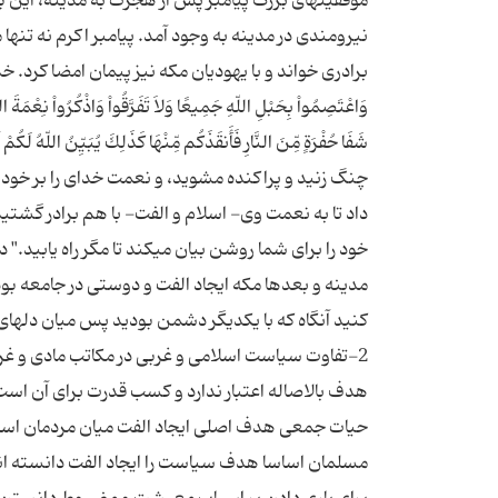
موفقیتهاى بزرگ پیامبر پس از هجرت به مدینه، این بود 
نیرومندى در مدینه به وجود آمد. پیامبر اکرم نه تنها
برادری خواند و با یهودیان مکه نیز پیمان امضا کرد.
وَاعْتَصِمُواْ بِحَبْلِ اللّهِ جَمِیعًا وَلاَ تَفَرَّقُواْ وَاذْكُرُواْ نِعْمَةَ ال
شَفَا حُفْرَةٍ مِّنَ النَّارِ فَأَنقَذَكُم مِّنْهَا كَذَلِكَ یُبَیِّن
چنگ زنید و پراكنده مشوید، و نعمت خداى را بر خود 
داد تا به نعمت وى- اسلام و الفت- با هم برادر گشتید،
خود را براى شما روشن بیان مى‏كند تا مگر راه یابید."
مدینه و بعدها مکه ایجاد الفت و دوستی در جامعه بوده
كنید آنگاه كه با یكدیگر دشمن بودید پس میان دلهاى
2-تفاوت سیاست اسلامی و غربی در مکاتب مادی و غ
هدف بالاصاله اعتبار ندارد و کسب قدرت برای آن است
حیات جمعی هدف اصلی ایجاد الفت میان مردمان است. 
مسلمان اساسا هدف سیاست را ایجاد الفت دانسته اند.