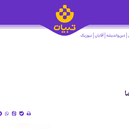
دین‌واندیشه
آقایان
نیوزیک
ا