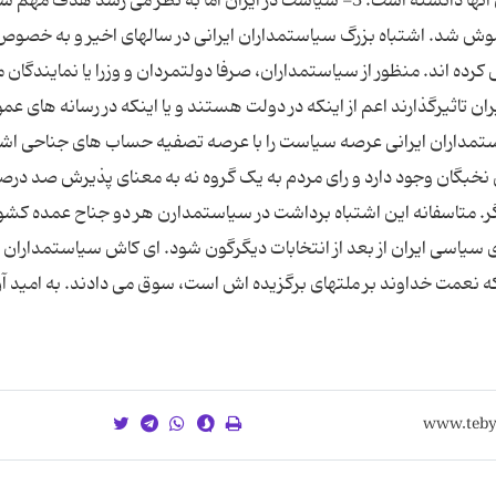
برای یاری دادن بر اسباب معیشت و مضبوط دانستن آنها دانسته است. 3- سیاست در ایران اما به نظر می رسد ه
فراموش شد. اشتباه بزرگ سیاستمداران ایرانی در سالهای اخیر و به خصوص
رده اند. منظور از سیاستمداران، صرفا دولتمردان و وزرا یا نمایندگا
تاثیرگذارند اعم از اینکه در دولت هستند و یا اینکه در رسانه های عم
ستمداران ایرانی عرصه سیاست را با عرصه تصفیه حساب های جناحی اشت
 نخبگان وجود دارد و رای مردم به یک گروه نه به معنای پذیرش صد درص
یگر. متاسفانه این اشتباه برداشت در سیاستمدارن هر دو جناح عمده کشو
اسی ایران از بعد از انتخابات دیگرگون شود. ای کاش سیاستمداران م
ه نعمت خداوند بر ملتهای برگزیده اش است، سوق می دادند. به امید آن