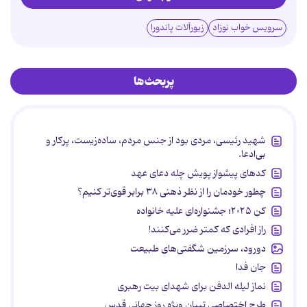
سرویس خواب نوزاد
زیورآلات پاندورا
پربحث‌ها
شهید رئیسی، مردی بود از جنس مردم، ساده‌زیست، پرکار و
بی‌ادعا.
کدهای پیشواز پویش چله دعای عهد
چطور خودمان را از نظر ذهنی ۳۸ برابر قوی‌تر کنیم؟
کن ۲۰۲۵؛ جشنواره‌ای علیه خانواده
راز افرادی که کمتر ضرر می‌کنند!
دورود، سرزمین شگفتی‌های طبیعت
جان فدا
نماز لیله الدفن برای شهدای بیت رهبری
طرح اختصاصی تبیان ویژه روز جهانی قدس