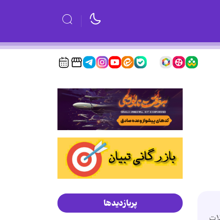
پربازدیدها
لات