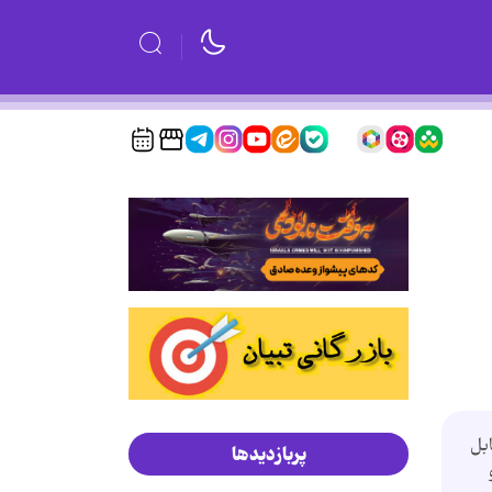
بل
پربازدیدها