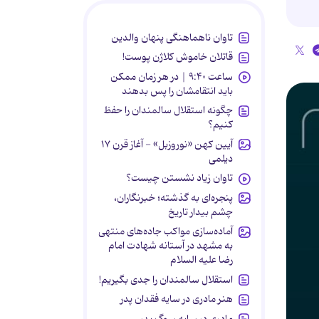
تاوان ناهماهنگی پنهان والدین
قاتلان خاموش کلاژن پوست!
ساعت ۹:۴۰ | در هر زمان ممکن
باید انتقامشان را پس بدهند
چگونه استقلال سالمندان را حفظ
کنیم؟
آیین کهن «نوروزبل» - آغاز قرن ۱۷
دیلمی
تاوان زیاد نشستن چیست؟
پنجره‌ای به گذشته؛ خبرنگاران،
چشم بیدار تاریخ
آماده‌سازی مواکب جاده‌های منتهی
به مشهد در آستانه شهادت امام
رضا علیه السلام
استقلال سالمندان را جدی بگیریم!
هنر مادری در سایه‌ فقدان پدر
مادری در سایه سوگ پدر