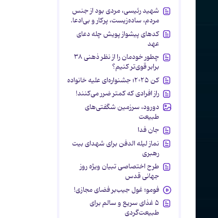
شهید رئیسی، مردی بود از جنس
مردم، ساده‌زیست، پرکار و بی‌ادعا.
کدهای پیشواز پویش چله دعای
عهد
چطور خودمان را از نظر ذهنی ۳۸
برابر قوی‌تر کنیم؟
کن ۲۰۲۵؛ جشنواره‌ای علیه خانواده
راز افرادی که کمتر ضرر می‌کنند!
دورود، سرزمین شگفتی‌های
طبیعت
جان فدا
نماز لیله الدفن برای شهدای بیت
رهبری
طرح اختصاصی تبیان ویژه روز
جهانی قدس
فومو؛ غول جیب‌بر فضای مجازی!
۵ غذای سریع و سالم برای
طبیعت‌گردی