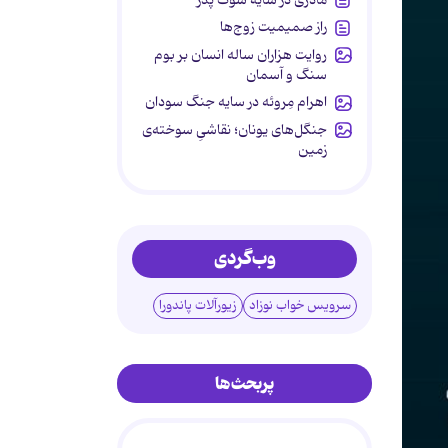
راز صمیمیت زوج‌ها
روایت هزاران ساله انسان بر بوم
سنگ و آسمان
اهرام مِروئه در سایه جنگ سودان
جنگل‌های یونان؛ نقاشیِ سوخته‌ی
زمین
وب‌گردی
سرویس خواب نوزاد
زیورآلات پاندورا
پربحث‌ها