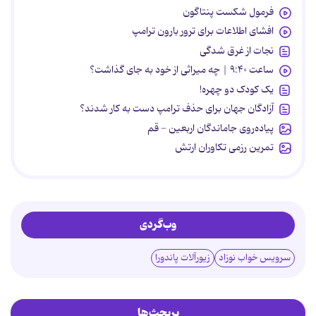
فرمول شکست پنتاگون
افشای اطلاعات برای ترور بارون ترامپ
نجات از غرق شدگی
ساعت ۹:۴۰ | چه میراثی از خود به جای گذاشت؟
یک کودک دو چهره!
آزادگان جهان برای حذف ترامپ دست به کار شدند؟
پیاده‌روی جاماندگان اربعین - قم
تمرین رزمی تکاوران ارتش
وب‌گردی
سرویس خواب نوزاد
زیورآلات پاندورا
پربحث‌ها