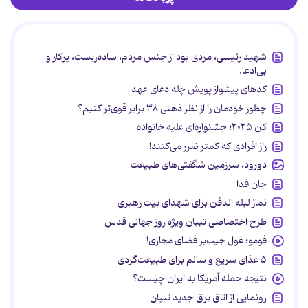
شهید رئیسی، مردی بود از جنس مردم، ساده‌زیست، پرکار و
بی‌ادعا.
کدهای پیشواز پویش چله دعای عهد
چطور خودمان را از نظر ذهنی ۳۸ برابر قوی‌تر کنیم؟
کن ۲۰۲۵؛ جشنواره‌ای علیه خانواده
راز افرادی که کمتر ضرر می‌کنند!
دورود، سرزمین شگفتی‌های طبیعت
جان فدا
نماز لیله الدفن برای شهدای بیت رهبری
طرح اختصاصی تبیان ویژه روز جهانی قدس
فومو؛ غول جیب‌بر فضای مجازی!
۵ غذای سریع و سالم برای طبیعت‌گردی
نتیجه حمله آمریکا به ایران چیست؟
رونمایی از اتاق برق جدید تبیان