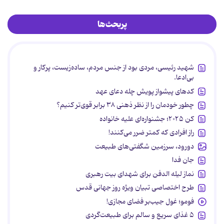
پربحث‌ها
شهید رئیسی، مردی بود از جنس مردم، ساده‌زیست، پرکار و
بی‌ادعا.
کدهای پیشواز پویش چله دعای عهد
چطور خودمان را از نظر ذهنی ۳۸ برابر قوی‌تر کنیم؟
کن ۲۰۲۵؛ جشنواره‌ای علیه خانواده
راز افرادی که کمتر ضرر می‌کنند!
دورود، سرزمین شگفتی‌های طبیعت
جان فدا
نماز لیله الدفن برای شهدای بیت رهبری
طرح اختصاصی تبیان ویژه روز جهانی قدس
فومو؛ غول جیب‌بر فضای مجازی!
۵ غذای سریع و سالم برای طبیعت‌گردی