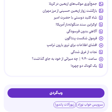
جمع‌آوری موکب‌های اربعین در کربلا
بازگشت زوار اربعین حسینی از مرز مهران
شاه کلید دوستی با حضرت امیر
اوکراین سند منگوله‌دار آمریکا!
آگاهی بدون فرسودگی
فرمول شکست پنتاگون
افشای اطلاعات برای ترور بارون ترامپ
نجات از غرق شدگی
ساعت ۹:۴۰ | چه میراثی از خود به جای گذاشت؟
یک کودک دو چهره!
وب‌گردی
سرویس خواب نوزاد
زیورآلات پاندورا