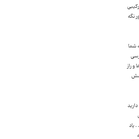
رکیبی
ر نگه
 شما
رسی
و راز
امش
دارید
 یاد