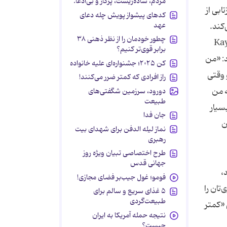
مردم، ساده‌زیست، پرکار و بی‌ادعا.
ابی از
کدهای پیشواز پویش چله دعای
عهد
‌کند.
چطور خودمان را از نظر ذهنی ۳۸
ن کتاب‌ها در مورد موقعیت‌های پیچیده‌ای که در آن عوامل مزاحم ذهنی با افسردگی همراه می‌شوند توسط Kay
برابر قوی‌تر کنیم؟
د: «من
کن ۲۰۲۵؛ جشنواره‌ای علیه خانواده
 وقتی
راز افرادی که کمتر ضرر می‌کنند!
ه من
دورود، سرزمین شگفتی‌های
طبیعت
سیار
جان فدا
ن
نماز لیله الدفن برای شهدای بیت
رهبری
طرح اختصاصی تبیان ویژه روز
جهانی قدس
،
فومو؛ غول جیب‌بر فضای مجازی!
تان را
۵ غذای سریع و سالم برای
طبیعت‌گردی
 «کمتر
نتیجه حمله آمریکا به ایران
چیست؟