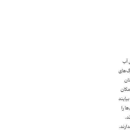
 آب
گ‌های
ان
مکان
بیایند
ا را
د.
ارند.