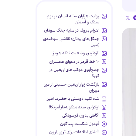
روایت هزاران ساله انسان بر بوم
سنگ و آسمان
اهرام مِروئه در سایه جنگ سودان
جنگل‌های یونان؛ نقاشیِ سوخته‌ی
زمین
تازه‌ترین وضعیت تنگه هرمز
۱۰ خط قرمز در دعوای همسران
جمع‌آوری موکب‌های اربعین در
کربلا
بازگشت زوار اربعین حسینی از مرز
مهران
شاه کلید دوستی با حضرت امیر
اوکراین سند منگوله‌دار آمریکا!
آگاهی بدون فرسودگی
فرمول شکست پنتاگون
افشای اطلاعات برای ترور بارون