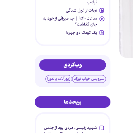
ترامپ
نجات از غرق شدگی
ساعت ۹:۴۰ | چه میراثی از خود به
جای گذاشت؟
یک کودک دو چهره!
وب‌گردی
سرویس خواب نوزاد
زیورآلات پاندورا
پربحث‌ها
شهید رئیسی، مردی بود از جنس