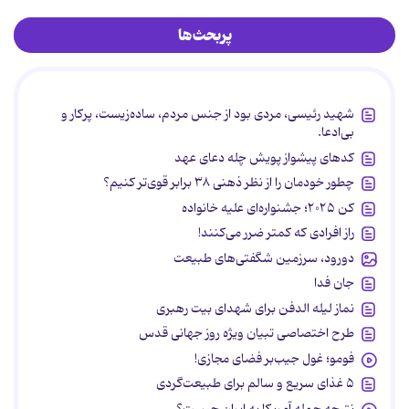
پربحث‌ها
شهید رئیسی، مردی بود از جنس مردم، ساده‌زیست، پرکار و
بی‌ادعا.
کدهای پیشواز پویش چله دعای عهد
چطور خودمان را از نظر ذهنی ۳۸ برابر قوی‌تر کنیم؟
کن ۲۰۲۵؛ جشنواره‌ای علیه خانواده
راز افرادی که کمتر ضرر می‌کنند!
دورود، سرزمین شگفتی‌های طبیعت
جان فدا
نماز لیله الدفن برای شهدای بیت رهبری
طرح اختصاصی تبیان ویژه روز جهانی قدس
فومو؛ غول جیب‌بر فضای مجازی!
۵ غذای سریع و سالم برای طبیعت‌گردی