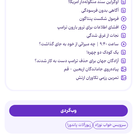
اوکراین سند منگوله‌دار آمریکا!
آگاهی بدون فرسودگی
فرمول شکست پنتاگون
افشای اطلاعات برای ترور بارون ترامپ
نجات از غرق شدگی
ساعت ۹:۴۰ | چه میراثی از خود به جای گذاشت؟
یک کودک دو چهره!
آزادگان جهان برای حذف ترامپ دست به کار شدند؟
پیاده‌روی جاماندگان اربعین - قم
تمرین رزمی تکاوران ارتش
وب‌گردی
سرویس خواب نوزاد
زیورآلات پاندورا