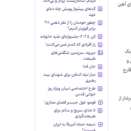
مردم، ساده‌زیست، پرکار و بی‌ادعا.
ای آهن
کدهای پیشواز پویش چله دعای
عهد
چطور خودمان را از نظر ذهنی ۳۸
برابر قوی‌تر کنیم؟
کن ۲۰۲۵؛ جشنواره‌ای علیه خانواده
راز افرادی که کمتر ضرر می‌کنند!
 یک
دورود، سرزمین شگفتی‌های
طبیعت
و
جان فدا
ارچ
نماز لیله الدفن برای شهدای بیت
رهبری
طرح اختصاصی تبیان ویژه روز
جهانی قدس
شار از
فومو؛ غول جیب‌بر فضای مجازی!
۵ غذای سریع و سالم برای
طبیعت‌گردی
نتیجه حمله آمریکا به ایران
چیست؟