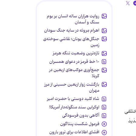
روایت هزاران ساله انسان بر بوم
سنگ و آسمان
اهرام مِروئه در سایه جنگ سودان
جنگل‌های یونان؛ نقاشیِ سوخته‌ی
زمین
تازه‌ترین وضعیت تنگه هرمز
۱۰ خط قرمز در دعوای همسران
جمع‌آوری موکب‌های اربعین در
کربلا
بازگشت زوار اربعین حسینی از مرز
مهران
شاه کلید دوستی با حضرت امیر
اوکراین سند منگوله‌دار آمریکا!
ختلفی
آگاهی بدون فرسودگی
ذیذ
فرمول شکست پنتاگون
افشای اطلاعات برای ترور بارون