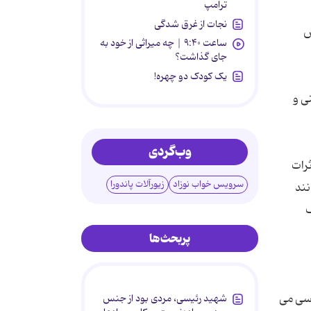
ترامپ
نجات از غرق شدگی
ص
ساعت ۹:۴۰ | چه میراثی از خود به
جای گذاشت؟
یک کودک دو چهره!
ی و
وب‌گردی
ثرات
سرویس خواب نوزاد
زیورآلات پاندورا
نند
ف
پربحث‌ها
 سی می
شهید رئیسی، مردی بود از جنس