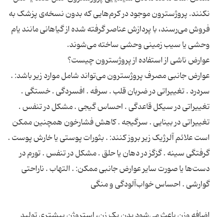
نکنند. پروژسترون موجود در کرم‌هایی که بدون نسخه‌ی پزشک به
فروش می‌رسند، با پردازش عناصر گرفته شده از گیاهانی مانند یام
عوارض جانبی مصرف پروژسترون می‌تواند شامل موارد زیر باشد: .
سردرد . تغییراتی در ضربان قلب . سرفه . افسردگی . خستگی .
تغییراتی در سیکل قاعدگی . احساس گیجی . مشکل در تنفس .
تغییراتی در بینایی . سرگیجه . کاهش فشارخون همچنین ممکن
است علائم آلرژیک زیر بروز کنند: . بثورات پوستی یا خارش پوست .
گرفتگی سینه . گزگز در دهان یا حلق . مشکل در تنفس . تورم در
دست‌ها یا صورت سایر عوارض جانبی ممکن: . التهاب . ناراحتی
اضافه وزن باعث می‌شود بدن یک زن، استروژن بیشتری تولید