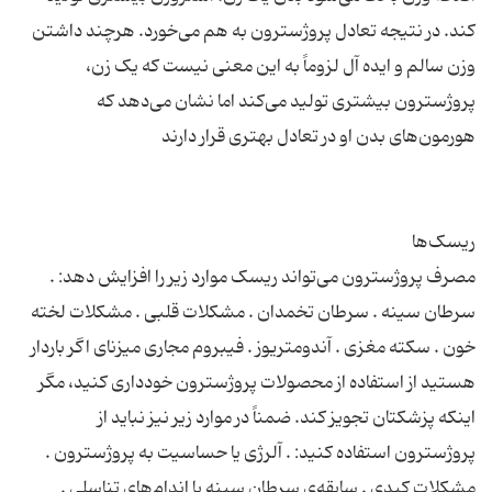
کند. در نتیجه تعادل پروژسترون به هم می‌خورد. هرچند داشتن
وزن سالم و ایده آل لزوماً به این معنی نیست که یک زن،
پروژسترون بیشتری تولید می‌کند اما نشان می‌دهد که
مصرف پروژسترون می‌تواند ریسک موارد زیر را افزایش دهد: .
سرطان سینه . سرطان تخمدان . مشکلات قلبی . مشکلات لخته
خون . سکته مغزی . آندومتریوز . فیبروم مجاری میزنای اگر باردار
هستید از استفاده از محصولات پروژسترون خودداری کنید، مگر
اینکه پزشکتان تجویز کند. ضمناً در موارد زیر نیز نباید از
پروژسترون استفاده کنید: . آلرژی یا حساسیت به پروژسترون .
مشکلات کبدی . سابقه‌ی سرطان سینه یا اندام‌های تناسلی .