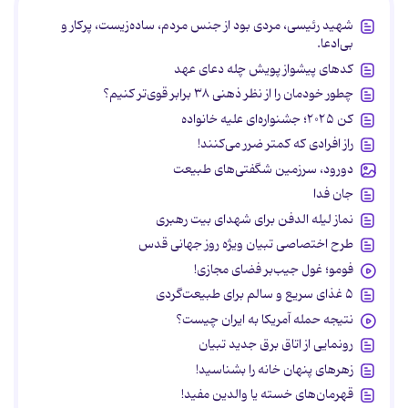
شهید رئیسی، مردی بود از جنس مردم، ساده‌زیست، پرکار و
بی‌ادعا.
کدهای پیشواز پویش چله دعای عهد
چطور خودمان را از نظر ذهنی ۳۸ برابر قوی‌تر کنیم؟
کن ۲۰۲۵؛ جشنواره‌ای علیه خانواده
راز افرادی که کمتر ضرر می‌کنند!
دورود، سرزمین شگفتی‌های طبیعت
جان فدا
نماز لیله الدفن برای شهدای بیت رهبری
طرح اختصاصی تبیان ویژه روز جهانی قدس
فومو؛ غول جیب‌بر فضای مجازی!
۵ غذای سریع و سالم برای طبیعت‌گردی
نتیجه حمله آمریکا به ایران چیست؟
رونمایی از اتاق برق جدید تبیان
زهرهای پنهان خانه را بشناسید!
قهرمان‌های خسته یا والدین مفید!