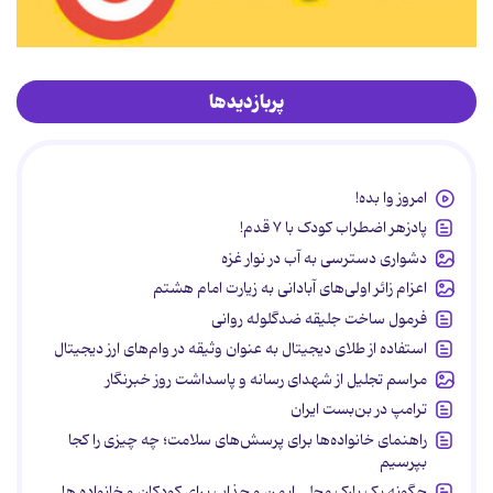
پربازدیدها
امروز وا بده!
پادزهر اضطراب کودک با ۷ قدم!
دشواری دسترسی به آب در نوار غزه
اعزام زائر اولی‌های آبادانی به زیارت امام هشتم
فرمول ساخت جلیقه ضدگلوله روانی
استفاده از طلای دیجیتال به عنوان وثیقه در وام‌های ارز دیجیتال
مراسم تجلیل از شهدای رسانه و پاسداشت روز خبرنگار
ترامپ در بن‌بست ایران
راهنمای خانواده‌ها برای پرسش‌های سلامت؛ چه چیزی را کجا
بپرسیم
چگونه یک پارک محلی ایمن و جذاب برای کودکان و خانواده ها