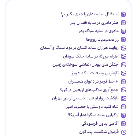
استقلال سالمندان را جدی بگیریم!
هنر مادری در سایه‌ فقدان پدر
مادری در سایه سوگ پدر
راز صمیمیت زوج‌ها
روایت هزاران ساله انسان بر بوم سنگ و آسمان
اهرام مِروئه در سایه جنگ سودان
جنگل‌های یونان؛ نقاشیِ سوخته‌ی زمین
تازه‌ترین وضعیت تنگه هرمز
۱۰ خط قرمز در دعوای همسران
جمع‌آوری موکب‌های اربعین در کربلا
بازگشت زوار اربعین حسینی از مرز مهران
شاه کلید دوستی با حضرت امیر
اوکراین سند منگوله‌دار آمریکا!
آگاهی بدون فرسودگی
فرمول شکست پنتاگون