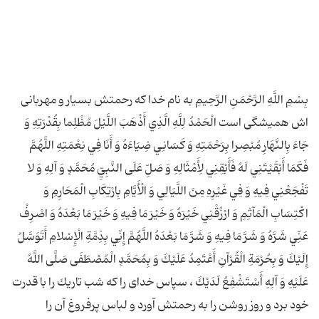
بِسْمِ اللَّهِ الرَّحْمَنِ الرَّحِيمِ به نام خدا كه رحمتش بسيار و مهربانی
اش هميشگى است‏ الْحَمْدُ لِلَّهِ الَّذِي أَذْهَبَ اللَّيْلَ مُظْلِما بِقُدْرَتِهِ وَ
جَاءَ بِالنَّهَارِ مُبْصِرا بِرَحْمَتِهِ وَ كَسَانِي ضِيَاءَهُ وَ أَنَا فِي نِعْمَتِهِ اللَّهُمَّ
فَكَمَا أَبْقَيْتَنِي لَهُ فَأَبْقِنِي لِأَمْثَالِهِ وَ صَلِّ عَلَى النَّبِيِّ مُحَمَّدٍ وَ آلِهِ وَ لا
تَفْجَعْنِي فِيهِ وَ فِي غَيْرِهِ مِنَ اللَّيَالِي وَ الْأَيَّامِ بِارْتِكَابِ الْمَحَارِمِ وَ
اكْتِسَابِ الْمَآثِمِ وَ ارْزُقْنِي خَيْرَهُ وَ خَيْرَ مَا فِيهِ وَ خَيْرَ مَا بَعْدَهُ وَ اصْرِفْ
عَنِّي شَرَّهُ وَ شَرَّ مَا فِيهِ وَ شَرَّ مَا بَعْدَهُ اللَّهُمَّ إِنِّي بِذِمَّةِ الْإِسْلامِ أَتَوَسَّلُ
إِلَيْكَ وَ بِحُرْمَةِ الْقُرْآنِ أَعْتَمِدُ عَلَيْكَ وَ بِمُحَمَّدٍ الْمُصْطَفَى صَلَّى اللَّهُ
عَلَيْهِ وَ آلِهِ أَسْتَشْفِعُ لَدَيْكَ ، سپاس خداى را كه شب تاريك را با قدرت
خود برد و روز روشن را به رحمتش آورد و لباس پرفروغ‏ آن را