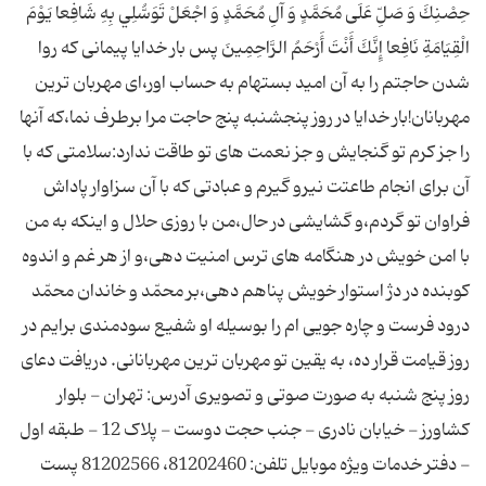
حِصْنِكَ وَ صَلِّ عَلَى مُحَمَّدٍ وَ آلِ مُحَمَّدٍ وَ اجْعَلْ تَوَسُّلِي بِهِ شَافِعا يَوْمَ
الْقِيَامَةِ نَافِعا إِنَّكَ أَنْتَ أَرْحَمُ الرَّاحِمِينَ پس بار خدايا پيمانى كه روا
شدن حاجتم را به آن اميد بسته‏ام به حساب اور،اى مهربان ‏ترين
مهربانان!بار خدايا در روز پنجشنبه پنج حاجت‏ مرا برطرف نما،كه آنها
را جز كرم تو گنجايش و جز نعمت هاى تو طاقت ندارد:سلامتى كه با
آن براى انجام‏ طاعتت نيرو گيرم و عبادتى كه با آن سزاوار پاداش
فراوان تو گردم،و گشايشى در حال،من با روزى حلال‏ و اينكه به من
با امن خويش در هنگامه‏ هاى ترس امنيت دهى،و از هر غم و اندوه
كوبنده در دژ استوار خويش پناهم‏ دهى،بر محمّد و خاندان محمّد
درود فرست و چاره‏ جويی ام را بوسيله او شفيع سودمندى برايم در
روز قيامت‏ قرار ده، به يقين تو مهربان ترين مهربانانى. دریافت دعای
روز پنج شنبه به صورت صوتی و تصویری آدرس: تهران - بلوار
کشاورز - خیابان نادری - جنب حجت دوست - پلاک 12 - طبقه اول
- دفتر خدمات ویژه موبایل تلفن: 81202460، 81202566 پست