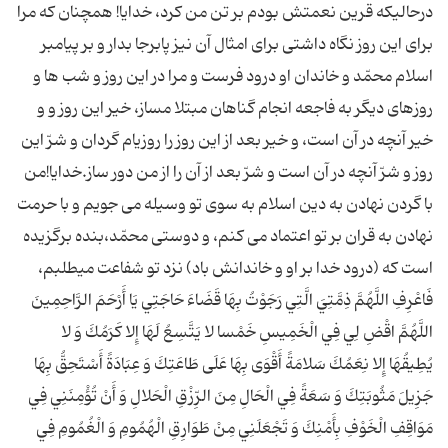
درحالیكه قرين نعمتش بودم بر تن من كرد، خدايا! همچنان ‏كه مرا
براى اين روز نگاه داشتى براى امثال آن نيز پابرجا بدار و بر پيامبر
اسلام محمّد و خاندان او درود فرست و مرا در اين روز و شب ها و
روزهاى ديگر به فاجعه انجام گناهان مبتلا مساز، خير اين روز و و
خير آنچه در آن است، و خير بعد از اين روز را روزیام گردان و شرّ اين
روز و شرّ آنچه در آن است و شرّ بعد از آن را از من دور ساز.خدايا!من
با گردن نهادن به دين اسلام به سوى تو وسيله می جويم و با حرمت
نهادن به قران بر تو اعتماد می كنم، و دوستى محمّد،بنده برگزيده
است كه (درود خدا بر او و خاندانش باد) نزد تو شفاعت میطلبم،
فَاعْرِفِ اللَّهُمَّ ذِمَّتِيَ الَّتِي رَجَوْتُ بِهَا قَضَاءَ حَاجَتِي يَا أَرْحَمَ الرَّاحِمِينَ
اللَّهُمَّ اقْضِ لِي فِي الْخَمِيسِ خَمْسا لا يَتَّسِعُ لَهَا إِلا كَرَمُكَ وَ لا
يُطِيقُهَا إِلا نِعَمُكَ سَلامَةً أَقْوَى بِهَا عَلَى طَاعَتِكَ وَ عِبَادَةً أَسْتَحِقُّ بِهَا
جَزِيلَ مَثُوبَتِكَ وَ سَعَةً فِي الْحَالِ مِنَ الرِّزْقِ الْحَلالِ وَ أَنْ تُؤْمِنَنِي فِي
مَوَاقِفِ الْخَوْفِ بِأَمْنِكَ وَ تَجْعَلَنِي مِنْ طَوَارِقِ الْهُمُومِ وَ الْغُمُومِ فِي