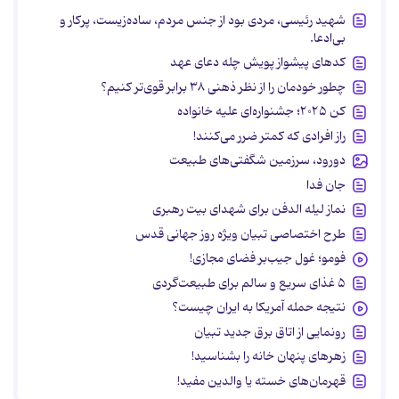
شهید رئیسی، مردی بود از جنس مردم، ساده‌زیست، پرکار و
بی‌ادعا.
کدهای پیشواز پویش چله دعای عهد
چطور خودمان را از نظر ذهنی ۳۸ برابر قوی‌تر کنیم؟
کن ۲۰۲۵؛ جشنواره‌ای علیه خانواده
راز افرادی که کمتر ضرر می‌کنند!
دورود، سرزمین شگفتی‌های طبیعت
جان فدا
نماز لیله الدفن برای شهدای بیت رهبری
طرح اختصاصی تبیان ویژه روز جهانی قدس
فومو؛ غول جیب‌بر فضای مجازی!
۵ غذای سریع و سالم برای طبیعت‌گردی
نتیجه حمله آمریکا به ایران چیست؟
رونمایی از اتاق برق جدید تبیان
زهرهای پنهان خانه را بشناسید!
قهرمان‌های خسته یا والدین مفید!