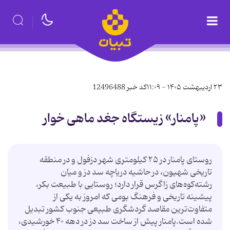
۲۳ اردیبهشت ۱۴۰۵ - ۱۱:۰۹
کد خبر
12496488
«پامنار» زیستگاه جغد ماهی خوار
روستای پامنار در ۲۵ کیلومتری شهر دزفول و در منطقه
تاریخی شهیون، در حاشیه دریاچه سد دز و میان
رشته‌کوه‌های زاگرس قرار دارد؛ روستایی با طبیعت بکر،
پیشینه تاریخی و فرهنگ بومی که امروز به یکی از
متفاوت‌ترین مقاصد گردشگری طبیعی جنوب کشور تبدیل
شده است.پامنار پیش از ساخت سد دز در دهه ۴۰ خورشیدی،