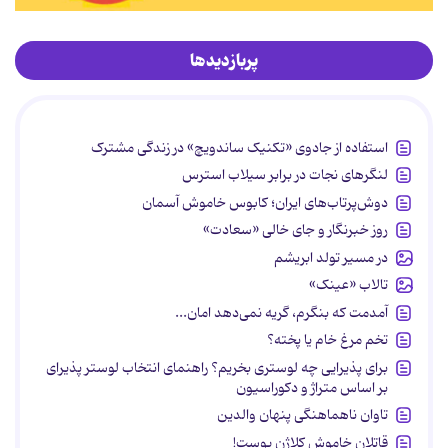
پربازدیدها
استفاده از جادوی «تکنیک ساندویچ» در زندگی مشترک
لنگرهای نجات در برابر سیلاب استرس
دوش‌پرتاب‌های ایران؛ کابوس خاموش آسمان
روز خبرنگار و جای خالی «سعادت»
در مسیر تولد ابریشم
تالاب «عینک»
آمدمت که بنگرم، گریه نمی‌دهد امان...
تخم مرغ خام یا پخته؟
برای پذیرایی چه لوستری بخریم؟ راهنمای انتخاب لوستر پذیرای
بر اساس متراژ و دکوراسیون
تاوان ناهماهنگی پنهان والدین
قاتلان خاموش کلاژن پوست!