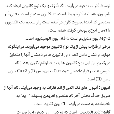
توسط فلزات بوجود می‌آیند. اگر فلز تنها یک نوع کاتیون ایجاد کند،
نام یون، همانند فلز مربوط است. +Na یون سدیم است. یعنی فلز
سدیمی که ابتدا بصورت گازی در آمده است و از سدیم یک الکترون
با اعمال انرژی یونش گرفته شده است،
2+Mg یون منیزیم است 3+Al، یون آلومینیوم است.
برخی از فلزات بیش از یک نوع کاتیون بوجود می‌آورند. در اینگونه
موارد، با نشان دادن تعداد بار کاتیون ها در نامشان آنها را متمایز
می‌کنیم. بار این نوع کاتیون ها بصورت ارقام لاتین بعد از نام
فارسی عنصر قرار داده می‌شود +Cu ، یون مس (I) و 2+Cu ، یون
مس (II) است.
آنیون :
آنیون های تک‌ اتمی از اتم فلزات به وجود می‌آیند. نام آنها از
طریق حذف بخش آخر نام عنصر و افزودن پسوند "- ید" به
باقیمانده به دست می‌آید، -Cl یون کلرید است.
کاتد :
کاتد الکترودی است که در کنار آن واکنش احیا صورت