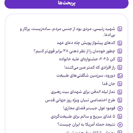
پربحث‌ها
شهید رئیسی، مردی بود از جنس مردم، ساده‌زیست، پرکار و
بی‌ادعا.
کدهای پیشواز پویش چله دعای عهد
چطور خودمان را از نظر ذهنی ۳۸ برابر قوی‌تر کنیم؟
کن ۲۰۲۵؛ جشنواره‌ای علیه خانواده
راز افرادی که کمتر ضرر می‌کنند!
دورود، سرزمین شگفتی‌های طبیعت
جان فدا
نماز لیله الدفن برای شهدای بیت رهبری
طرح اختصاصی تبیان ویژه روز جهانی قدس
فومو؛ غول جیب‌بر فضای مجازی!
۵ غذای سریع و سالم برای طبیعت‌گردی
نتیجه حمله آمریکا به ایران چیست؟
رونمایی از اتاق برق جدید تبیان