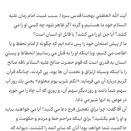
آيت الله العظمي بهجت(قدس سره): سبب غيبت امام زمان عليه
السلام خود ما هستيم و گرنه اگر ظاهر شود چه كسي او را مي
كشد؟ آيا جنّ او را مي كشد؟ يا قاتل او انسان است؟
ما از پيش امتحان خود را پس داده ايم كه چگونه از امام تحفظ و يا
اطاعت مي كنيم، ويا اينكه او را به قتل مي رسانيم! انحطاط و پستي
انسان به قدري است كه قوم حضرت صالح عليه السلام ناقه صالح
را با اينكه وسيله ارتزاق و نعمت آن ها بود، پي كردند، چنانكه قرآن
كريم درباره آن مي فرمايد: «لكم شرب يوم معلوم» يعني يك روز آب
سهم شما باشد و روز ديگر سهم آن، و روزي كه آب چاه را مي خورد
در عوض به انها شير مي داد!.
آن آقا گفت: چرا براي تعجيل فرج دعا مي كنيد؟ آيا مي خواهيد بيايد
و او را هم بكشيد؟ براي اينكه مزاحم خط و مردم و حكومت و
حاكميت شما خواهد بود! آنان كه ساير ائمه را كشتند، ديوانه كه