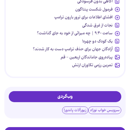
آگاهی بدون فرسودگی
فرمول شکست پنتاگون
افشای اطلاعات برای ترور بارون ترامپ
نجات از غرق شدگی
ساعت ۹:۴۰ | چه میراثی از خود به جای گذاشت؟
یک کودک دو چهره!
آزادگان جهان برای حذف ترامپ دست به کار شدند؟
پیاده‌روی جاماندگان اربعین - قم
تمرین رزمی تکاوران ارتش
وب‌گردی
سرویس خواب نوزاد
زیورآلات پاندورا