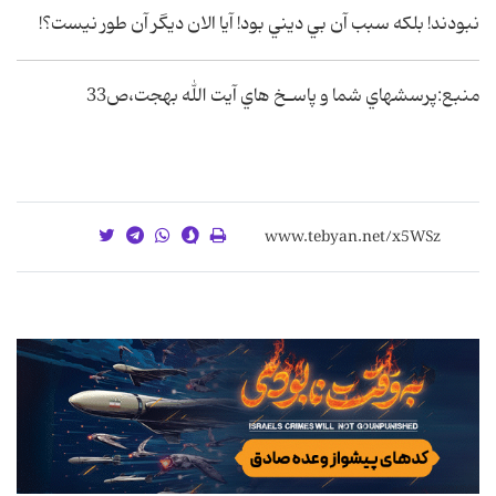
نبودند! بلكه سبب آن بي ديني بود! آيا الان ديگر آن طور نيست؟!
منبع:پرسشهاي شما و پاسـخ هاي آيت الله بهجت،ص33