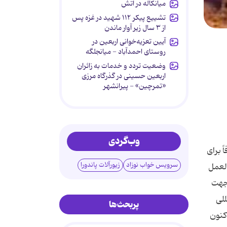
میانکاله در آتش
تشییع پیکر ۱۱۲ شهید در غزه پس
از ۳ سال زیر آوار ماندن
آیین تعزیه‌خوانی اربعین در
روستای احمدآباد - میانجلگه
وضعیت تردد و خدمات به زائران
اربعین حسینی در گذرگاه مرزی
«تمرچین» - پیرانشهر
وب‌گردی
 برای
سرویس خواب نوزاد
زیورآلات پاندورا
العمل
 جهت
للی
پربحث‌ها
اکنون