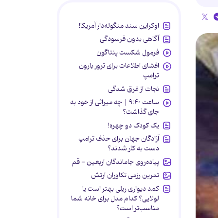
اوکراین سند منگوله‌دار آمریکا!
آگاهی بدون فرسودگی
فرمول شکست پنتاگون
افشای اطلاعات برای ترور بارون
ترامپ
نجات از غرق شدگی
ساعت ۹:۴۰ | چه میراثی از خود به
جای گذاشت؟
یک کودک دو چهره!
آزادگان جهان برای حذف ترامپ
دست به کار شدند؟
پیاده‌روی جاماندگان اربعین - قم
تمرین رزمی تکاوران ارتش
کمد دیواری ریلی بهتر است یا
لولایی؟ کدام مدل برای خانه شما
مناسب‌تر است؟