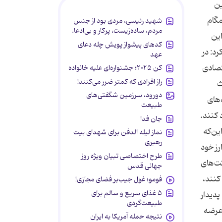
ین
مگام
شهید رئیسی، مردی بود از جنس
مردم، ساده‌زیست، پرکار و بی‌ادعا.
این
کدهای پیشواز پویش چله دعای
د: در
عهد
قتصادی
کن ۲۰۲۵؛ جشنواره‌ای علیه خانواده
راز افرادی که کمتر ضرر می‌کنند!
ث
دورود، سرزمین شگفتی‌های
‌های
طبیعت
 کنند.
جان فدا
ین‌که
نماز لیله الدفن برای شهدای بیت
رهبری
رز خود
طرح اختصاصی تبیان ویژه روز
کت‌های
جهانی قدس
کنند،
فومو؛ غول جیب‌بر فضای مجازی!
۵ غذای سریع و سالم برای
پدیدار
طبیعت‌گردی
 عرضه
نتیجه حمله آمریکا به ایران